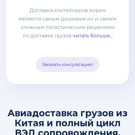
по доставке грузов из Китая. Но
сотрудничая с нашей компанией, Вы
Доставка контейнеров морем
получаете окончательную и
является самым дешевым но и самым
неизменную статью расходов, к тому-
сложным логистическим решением
же Вам не нужно быть участником
по доставке грузов
читать больше...
Вэд, оплачивать все платежи,
заполнять декларации и оформлять
импорт. Все эти заботы мы берем на
Заказать консультацию!
себя.
Авиадоставка грузов из
Китая и полный цикл
ВЭД сопровождения.