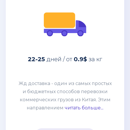
за кг
0.9$
дней / от
22-25
Жд доставка - один из самых простых
22-25
дней / от
0.9$
за кг
и бюджетных способов перевозки
коммерческих грузов из Китая. Этим
направлением мы возим от
Жд доставка - один из самых простых
небольших сборных грузов 100-200кг
и бюджетных способов перевозки
до целых контейнеров. Развитая
коммерческих грузов из Китая. Этим
система жд сообщения позволяет без
направлением
читать больше...
задержек и лишней финансовой
нагрузки отправлять груз из разных