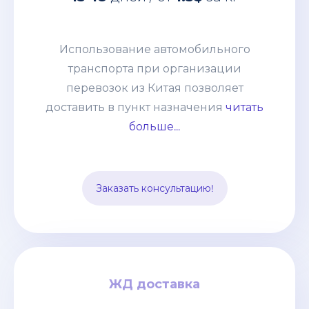
транспорта при организации
перевозок из Китая позволяет
доставить в пункт назначения
Использование автомобильного
абсолютно любые товары:
транспорта при организации
негабаритные грузы, оборудование,
перевозок из Китая позволяет
технику. Часто применяется практика
доставить в пункт назначения
читать
сборных грузов, что позволяет
больше...
сократить таможенные и
транспортные расходы. Способ
подходит для перевозки среднего
Заказать консультацию!
опта.
ЖД доставка
ЖД доставка