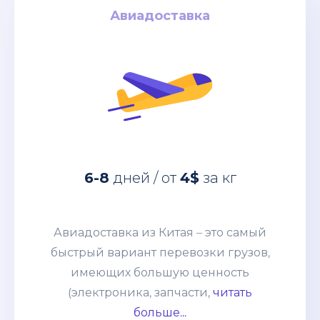
Авиадоставка
Авиадоставка
за кг
4$
дней / от
6-8
Авиадоставка из Китая – это самый
быстрый вариант перевозки грузов,
6-8
дней / от
4$
за кг
имеющих большую ценность
(электроника, запчасти, дорогое
оборудование и т. п.) грузов. Этот
Авиадоставка из Китая – это самый
способ выбирают компании со
быстрый вариант перевозки грузов,
взвешенным подходом к наполнению
имеющих большую ценность
склада и те, кому нужно получить
(электроника, запчасти,
читать
товары по индивидуальному заказу.
больше...