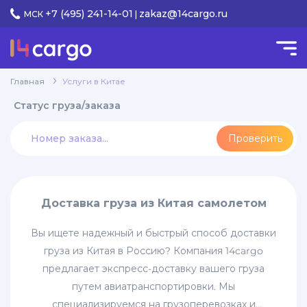
+7 (495) 241-14-01
zakaz@14cargo.ru
МСК
|
КАТЕГОРИИ
Услуги
Главная
Услуги в Китае
keyboard_arrow_down
в Китае
Статус груза/заказа
Доставка
Проверить
груза
из
Китая
самолетом
Доставка груза из Китая самолетом
Дополнительные
услуги
Вы ищете надежный и быстрый способ доставки
в
груза из Китая в Россию? Компания 14cargo
Китае
предлагает экспресс-доставку вашего груза
Перевозки
путем авиатранспортировки. Мы
из
специализируемся на грузоперевозках и