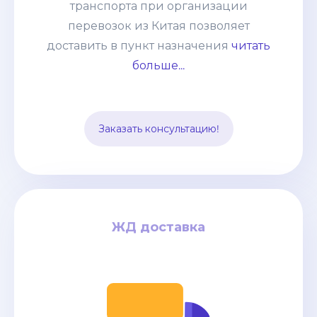
транспорта при организации
негабаритные грузы, оборудование,
перевозок из Китая позволяет
технику. Часто применяется практика
доставить в пункт назначения
читать
сборных грузов, что позволяет
больше...
сократить таможенные и
транспортные расходы. Способ
подходит для перевозки среднего
Заказать консультацию!
опта.
ЖД доставка
ЖД доставка
за кг
0.9$
дней / от
22-25