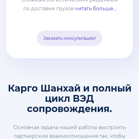
же Вам не нужно быть участником
по доставке грузов
читать больше...
Вэд, оплачивать все платежи,
заполнять декларации и оформлять
импорт. Все эти заботы мы берем на
Заказать консультацию!
себя.
Карго Шанхай и полный
цикл ВЭД
сопровождения.
Основная задача нашей работы выстроить
партнерские взаимоотношения так, чтобы