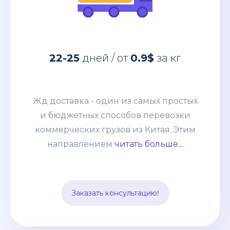
Жд доставка - один из самых простых
22-25
дней / от
0.9$
за кг
и бюджетных способов перевозки
коммерческих грузов из Китая. Этим
направлением мы возим от
Жд доставка - один из самых простых
небольших сборных грузов 100-200кг
и бюджетных способов перевозки
до целых контейнеров. Развитая
коммерческих грузов из Китая. Этим
система жд сообщения позволяет без
направлением
читать больше...
задержек и лишней финансовой
нагрузки отправлять груз из разных
точек страны и комбинировать его с
Заказать консультацию!
другими видами транспорта.