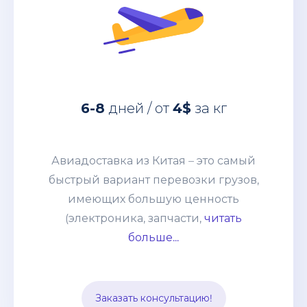
за кг
4$
дней / от
6-8
Авиадоставка из Китая – это самый
быстрый вариант перевозки грузов,
6-8
дней / от
4$
за кг
имеющих большую ценность
(электроника, запчасти, дорогое
оборудование и т. п.) грузов. Этот
Авиадоставка из Китая – это самый
способ выбирают компании со
быстрый вариант перевозки грузов,
взвешенным подходом к наполнению
имеющих большую ценность
склада и те, кому нужно получить
(электроника, запчасти,
читать
товары по индивидуальному заказу.
больше...
Цена устанавливается, исходя из
особенностей груза и протяжённости
маршрута. В неё включается страховка
Заказать консультацию!
и таможенное оформление.