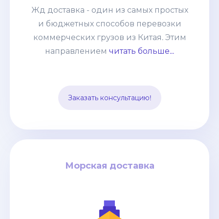
направлением мы возим от
Жд доставка - один из самых простых
небольших сборных грузов 100-200кг
и бюджетных способов перевозки
до целых контейнеров. Развитая
коммерческих грузов из Китая. Этим
система жд сообщения позволяет без
направлением
читать больше...
задержек и лишней финансовой
нагрузки отправлять груз из разных
точек страны и комбинировать его с
Заказать консультацию!
другими видами транспорта.
Морская доставка
Морская доставка
за кг
0.4$
дней / от
35-40