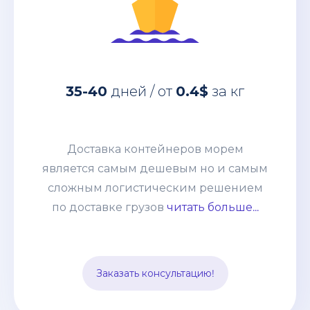
Доставка контейнеров морем
является самым дешевым но и самым
35-40
дней / от
0.4$
за кг
сложным логистическим решением
по доставке грузов из Китая. Но
сотрудничая с нашей компанией, Вы
Доставка контейнеров морем
получаете окончательную и
является самым дешевым но и самым
неизменную статью расходов, к тому-
сложным логистическим решением
же Вам не нужно быть участником
по доставке грузов
читать больше...
Вэд, оплачивать все платежи,
заполнять декларации и оформлять
импорт. Все эти заботы мы берем на
Заказать консультацию!
себя.