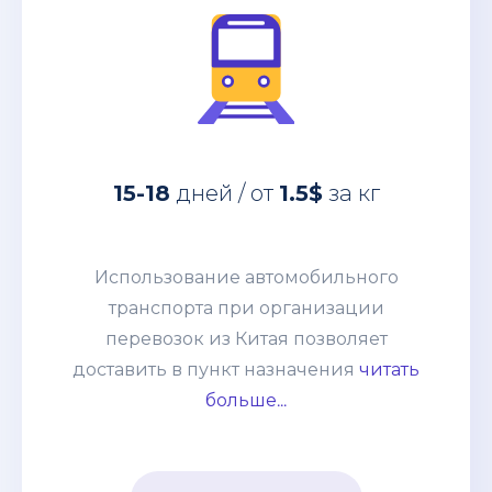
за кг
1.5$
дней / от
15-18
Использование автомобильного
15-18
дней / от
1.5$
за кг
транспорта при организации
перевозок из Китая позволяет
доставить в пункт назначения
Использование автомобильного
абсолютно любые товары:
транспорта при организации
негабаритные грузы, оборудование,
перевозок из Китая позволяет
технику. Часто применяется практика
доставить в пункт назначения
читать
сборных грузов, что позволяет
больше...
сократить таможенные и
транспортные расходы. Способ
подходит для перевозки среднего