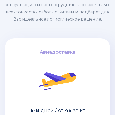
консультацию и наш сотрудник расскажет вам о
всех тонкостях работы с Китаем и подберет для
Вас идеальное логистическое решение.
Авиадоставка
Авиадоставка
за кг
4$
дней / от
6-8
Авиадоставка из Китая – это самый
быстрый вариант перевозки грузов,
6-8
дней / от
4$
за кг
имеющих большую ценность