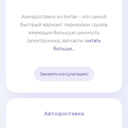
(электроника, запчасти, дорогое
оборудование и т. п.) грузов. Этот
Авиадоставка из Китая – это самый
способ выбирают компании со
быстрый вариант перевозки грузов,
взвешенным подходом к наполнению
имеющих большую ценность
склада и те, кому нужно получить
(электроника, запчасти,
читать
товары по индивидуальному заказу.
больше...
Цена устанавливается, исходя из
особенностей груза и протяжённости
маршрута. В неё включается страховка
Заказать консультацию!
и таможенное оформление.
Автодоставка
Автодоставка