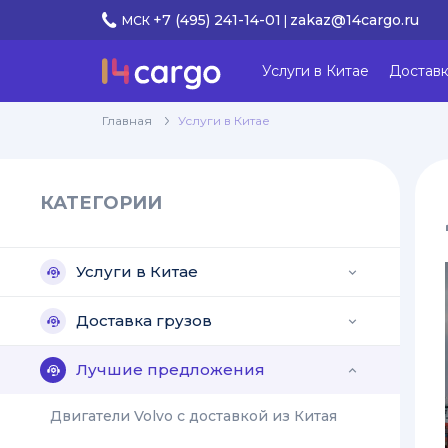
+7 (495) 241-14-01
zakaz@14cargo.ru
МСК
|
Услуги в Китае
Доставк
Главная
Услуги в Китае
КАТЕГОРИИ
Услуги в Китае
keyboard_arrow_down
Доставка грузов
keyboard_arrow_down
Лучшие предложения
keyboard_arrow_down
Двигатели Volvo с доставкой из Китая