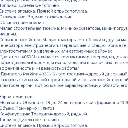
Топливо: Дизельное топливо.
Система впрыска: Прямой впрыск топлива.
Охлаждение: Водяное охлаждение.
Области применения:
Малая строительная техника: Мини-экскаваторы, мини-погру
машины.
Сельское хозяйство: Малые тракторы, мотоблоки и другая ма
Генераторы электроэнергии: Переносные и стационарные ге
электропитания в удаленных или автономных районах.
Двигатель 403J-11 отличается компактным размером, надежно
подходящим выбором для использования в различных типах м
эффективность и надежность работы."
"Двигатель Perkins 403D-15 - это трехцилиндровый дизельный
различных типах малой строительной и сельскохозяйственной 
электроэнергии. Вот основные характеристики и области ег
Характеристики:
Мощность: Обычно от 18 до 24 лошадиных сил (примерно 13-18
Объем: Примерно 1.1 литра.
Конфигурация: Трехцилиндровый, рядный.
Топливо: Дизельное топливо.
Система впрыска: Прямой впрыск топлива.