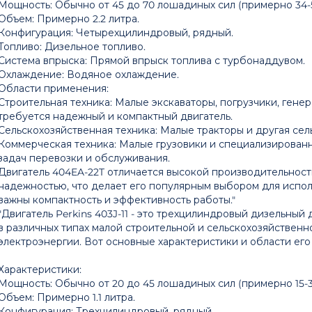
Мощность: Обычно от 45 до 70 лошадиных сил (примерно 34-5
Объем: Примерно 2.2 литра.
Конфигурация: Четырехцилиндровый, рядный.
Топливо: Дизельное топливо.
Система впрыска: Прямой впрыск топлива с турбонаддувом.
Охлаждение: Водяное охлаждение.
Области применения:
Строительная техника: Малые экскаваторы, погрузчики, генер
требуется надежный и компактный двигатель.
Сельскохозяйственная техника: Малые тракторы и другая сел
Коммерческая техника: Малые грузовики и специализированн
задач перевозки и обслуживания.
Двигатель 404EA-22T отличается высокой производительност
надежностью, что делает его популярным выбором для исполь
важны компактность и эффективность работы."
"Двигатель Perkins 403J-11 - это трехцилиндровый дизельный
в различных типах малой строительной и сельскохозяйственно
электроэнергии. Вот основные характеристики и области ег
Характеристики:
Мощность: Обычно от 20 до 45 лошадиных сил (примерно 15-3
Объем: Примерно 1.1 литра.
Конфигурация: Трехцилиндровый, рядный.