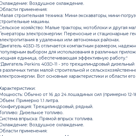
Охлаждение: Воздушное охлаждение.
Области применения:
Малая строительная техника: Мини-экскаваторы, мини-погру
строительные машины.
Сельское хозяйство: Малые тракторы, мотоблоки и другая ма
Генераторы электроэнергии: Переносные и стационарные ге
электропитания в удаленных или автономных районах.
Двигатель 403D-15 отличается компактным размером, надежн
популярным выбором для использования в различных приложе
мощная единица, обеспечивающая эффективную работу."
"Двигатель Perkins 403D-11 - это трехцилиндровый дизельны
в различных типах малой строительной и сельскохозяйственно
электроэнергии. Вот основные характеристики и области ег
Характеристики:
Мощность: Обычно от 16 до 24 лошадиных сил (примерно 12-18
Объем: Примерно 1.1 литра.
Конфигурация: Трехцилиндровый, рядный.
Топливо: Дизельное топливо.
Система впрыска: Прямой впрыск топлива.
Охлаждение: Воздушное охлаждение.
Области применения: