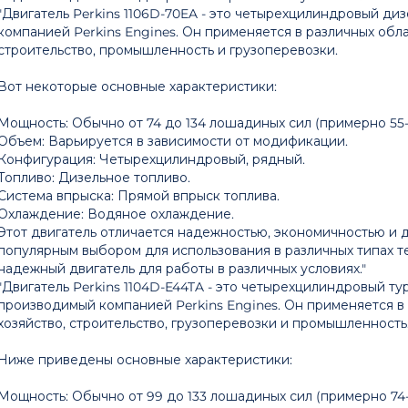
"Двигатель Perkins 1106D-70EA - это четырехцилиндровый ди
компанией Perkins Engines. Он применяется в различных обла
строительство, промышленность и грузоперевозки.
Вот некоторые основные характеристики:
Мощность: Обычно от 74 до 134 лошадиных сил (примерно 55-1
Объем: Варьируется в зависимости от модификации.
Конфигурация: Четырехцилиндровый, рядный.
Топливо: Дизельное топливо.
Система впрыска: Прямой впрыск топлива.
Охлаждение: Водяное охлаждение.
Этот двигатель отличается надежностью, экономичностью и д
популярным выбором для использования в различных типах т
надежный двигатель для работы в различных условиях."
"Двигатель Perkins 1104D-E44TA - это четырехцилиндровый т
производимый компанией Perkins Engines. Он применяется в 
хозяйство, строительство, грузоперевозки и промышленность
Ниже приведены основные характеристики:
Мощность: Обычно от 99 до 133 лошадиных сил (примерно 74-