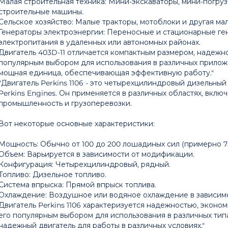
Малая строительная техника: Мини-экскаваторы, мини-погру
строительные машины.
Сельское хозяйство: Малые тракторы, мотоблоки и другая ма
Генераторы электроэнергии: Переносные и стационарные ге
электропитания в удаленных или автономных районах.
Двигатель 403D-11 отличается компактным размером, надежно
популярным выбором для использования в различных приложе
мощная единица, обеспечивающая эффективную работу."
"Двигатель Perkins 1106 - это четырехцилиндровый дизельны
Perkins Engines. Он применяется в различных областях, включ
промышленность и грузоперевозки.
Вот некоторые основные характеристики:
Мощность: Обычно от 100 до 200 лошадиных сил (примерно 75
Объем: Варьируется в зависимости от модификации.
Конфигурация: Четырехцилиндровый, рядный.
Топливо: Дизельное топливо.
Система впрыска: Прямой впрыск топлива.
Охлаждение: Воздушное или водяное охлаждение в зависимо
Двигатель Perkins 1106 характеризуется надежностью, эконо
его популярным выбором для использования в различных типа
надежный двигатель для работы в различных условиях."