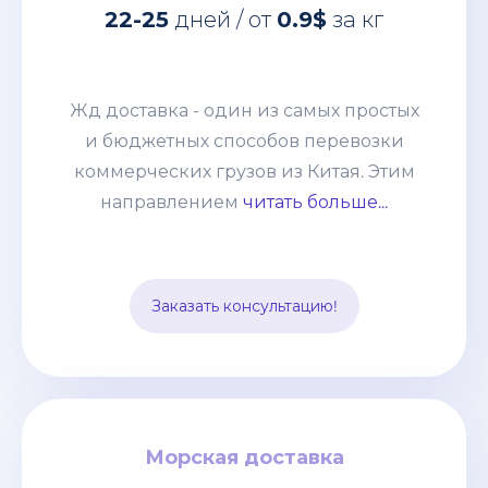
Жд доставка - один из самых простых
22-25
дней / от
0.9$
за кг
и бюджетных способов перевозки
коммерческих грузов из Китая. Этим
направлением мы возим от
Жд доставка - один из самых простых
небольших сборных грузов 100-200кг
и бюджетных способов перевозки
до целых контейнеров. Развитая
коммерческих грузов из Китая. Этим
система жд сообщения позволяет без
направлением
читать больше...
задержек и лишней финансовой
нагрузки отправлять груз из разных
точек страны и комбинировать его с
Заказать консультацию!
другими видами транспорта.
Морская доставка
Морская доставка