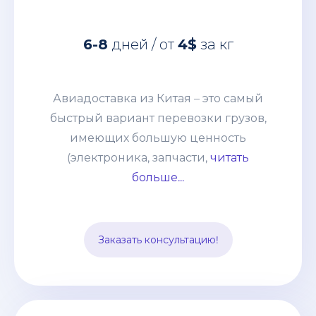
Авиадоставка из Китая – это самый
быстрый вариант перевозки грузов,
6-8
дней / от
4$
за кг
имеющих большую ценность
(электроника, запчасти, дорогое
оборудование и т. п.) грузов. Этот
Авиадоставка из Китая – это самый
способ выбирают компании со
быстрый вариант перевозки грузов,
взвешенным подходом к наполнению
имеющих большую ценность
склада и те, кому нужно получить
(электроника, запчасти,
читать
товары по индивидуальному заказу.
больше...
Цена устанавливается, исходя из
особенностей груза и протяжённости
маршрута. В неё включается страховка
Заказать консультацию!
и таможенное оформление.