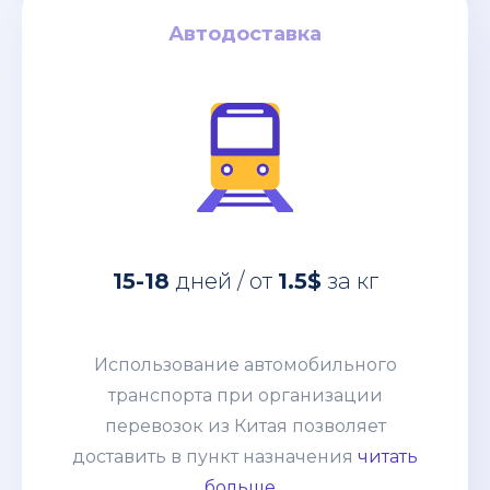
Автодоставка
Автодоставка
за кг
1.5$
дней / от
15-18
Использование автомобильного
15-18
дней / от
1.5$
за кг
транспорта при организации
перевозок из Китая позволяет
доставить в пункт назначения
Использование автомобильного
абсолютно любые товары:
транспорта при организации
негабаритные грузы, оборудование,
перевозок из Китая позволяет
технику. Часто применяется практика
доставить в пункт назначения
читать
сборных грузов, что позволяет
больше...