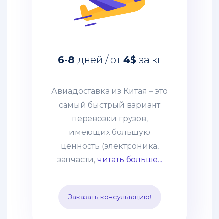
Авиадоставка из Китая – это
самый быстрый вариант
перевозки грузов,
имеющих большую
6-8
дней / от
4$
за кг
ценность (электроника,
запчасти, дорогое
оборудование и т. п.)
Авиадоставка из Китая – это
грузов. Этот способ
самый быстрый вариант
выбирают компании со
перевозки грузов,
взвешенным подходом к
имеющих большую
наполнению склада и те,
ценность (электроника,
кому нужно получить
запчасти,
читать больше...
товары по
индивидуальному заказу.
Заказать консультацию!
Цена устанавливается,
исходя из особенностей