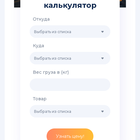
Китая
калькулятор
-
таможенные
Откуда
услуги
Выбрать из списка
Сборные
грузы
Куда
из
Китая
Выбрать из списка
в
Россию
Вес груза в (кг)
Перевозка
негабаритных
и
крупногабаритных
Товар
грузов
из
Выбрать из списка
Китая
Доставка
Узнать цену!
грузов