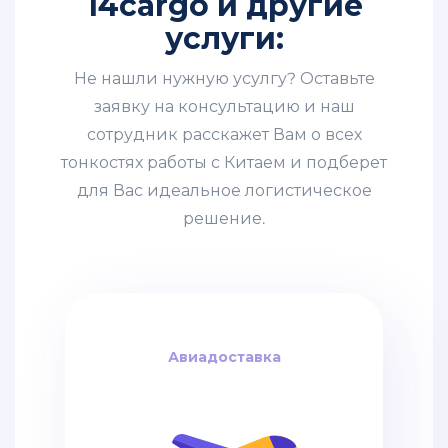
14cargo и другие
услуги:
Не нашли нужную усулгу? Оставьте
заявку на консультацию и наш
сотрудник расскажет Вам о всех
тонкостях работы с Китаем и подберет
для Вас идеальное логистическое
решение.
Авиадоставка
Авиадоставка
за кг
4$
дней / от
6-8