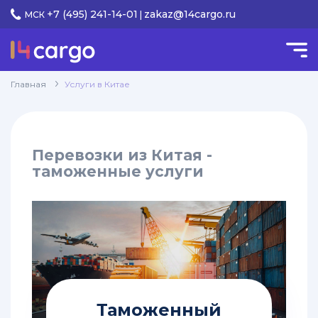
+7 (495) 241-14-01
zakaz@14cargo.ru
МСК
|
КАТЕГОРИИ
Услуги
Главная
Услуги в Китае
keyboard_arrow_down
в Китае
Доставка
груза
Перевозки из Китая -
из
таможенные услуги
Китая
самолетом
Дополнительные
услуги
в
Китае
Перевозки
Таможенный
из