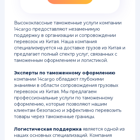
контейнерами
из
Китая
Высококлассные таможенные услуги компании
14cargo предоставляют незаменимую
Таможенная
поддержку в организации и сопровождении
очистка
перевозок из Китая. Наша компания
авиадоставки
специализируется на доставке грузов из Китая и
из
предлагает полный спектр услуг, связанных с
Китая
таможенным оформлением и логистикой.
Таможенное
Эксперты по таможенному оформлению
оформление
компании 14cargo обладают глубокими
товаров
знаниями в области сопровождения грузовых
и
перевозок из Китая. Мы предлагаем
грузов
профессиональные услуги по таможенному
из
оформлению, которые позволяют нашим
Китая
клиентам безопасно и эффективно перевозить
товары через таможенные границы.
Доставка
грузов
Логистическая поддержка
является одной из
морем
наших основных специализаций. Компания
из