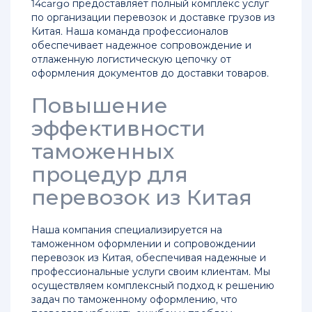
14cargo предоставляет полный комплекс услуг
Китая
по организации перевозок и доставке грузов из
Китая. Наша команда профессионалов
обеспечивает надежное сопровождение и
Доставка
отлаженную логистическую цепочку от
keyboard_arrow_down
грузов
оформления документов до доставки товаров.
Повышение
Лучшие
keyboard_arrow_down
эффективности
предложения
таможенных
Контакты
keyboard_arrow_down
процедур для
Полезно
перевозок из Китая
keyboard_arrow_down
Наша компания специализируется на
таможенном оформлении и сопровождении
перевозок из Китая, обеспечивая надежные и
профессиональные услуги своим клиентам. Мы
осуществляем комплексный подход к решению
задач по таможенному оформлению, что