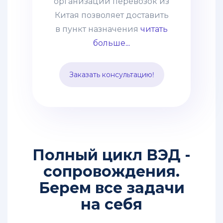
организации перевозок из
оборудование, технику.
Китая позволяет доставить
Часто применяется
в пункт назначения
читать
практика сборных грузов,
больше...
что позволяет сократить
таможенные и
Заказать консультацию!
транспортные расходы.
Способ подходит для
перевозки среднего опта.
Полный цикл ВЭД -
сопровождения.
Берем все задачи
на себя