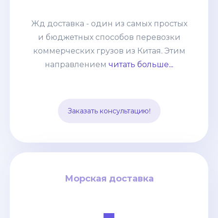
коммерческих грузов из Китая. Этим
направлением мы возим от
Жд доставка - один из самых простых
небольших сборных грузов 100-200кг
и бюджетных способов перевозки
до целых контейнеров. Развитая
коммерческих грузов из Китая. Этим
система жд сообщения позволяет без
направлением
читать больше...
задержек и лишней финансовой
нагрузки отправлять груз из разных
точек страны и комбинировать его с
Заказать консультацию!
другими видами транспорта.
Морская доставка
Морская доставка