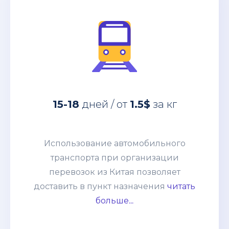
за кг
1.5$
дней / от
15-18
Использование автомобильного
15-18
дней / от
1.5$
за кг
транспорта при организации
перевозок из Китая позволяет
доставить в пункт назначения
Использование автомобильного
абсолютно любые товары:
транспорта при организации
негабаритные грузы, оборудование,
перевозок из Китая позволяет
технику. Часто применяется практика
доставить в пункт назначения
читать
сборных грузов, что позволяет
больше...
сократить таможенные и
транспортные расходы. Способ