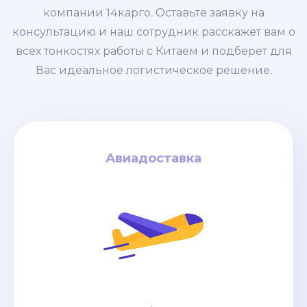
компании 14карго. Оставьте заявку на
консультацию и наш сотрудник расскажет вам о
всех тонкостях работы с Китаем и подберет для
Вас идеальное логистическое решение.
Авиадоставка
Авиадоставка
за кг
4$
дней / от
6-8
Авиадоставка из Китая – это самый
быстрый вариант перевозки грузов,