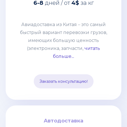
6-8
дней / от
4$
за кг
имеющих большую ценность
(электроника, запчасти, дорогое
оборудование и т. п.) грузов. Этот
Авиадоставка из Китая – это самый
способ выбирают компании со
быстрый вариант перевозки грузов,
взвешенным подходом к наполнению
имеющих большую ценность
склада и те, кому нужно получить
(электроника, запчасти,
читать
товары по индивидуальному заказу.
больше...
Цена устанавливается, исходя из
особенностей груза и протяжённости
маршрута. В неё включается страховка
Заказать консультацию!
и таможенное оформление.
Автодоставка
Автодоставка