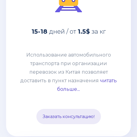
Использование автомобильного
15-18
дней / от
1.5$
за кг
транспорта при организации
перевозок из Китая позволяет
доставить в пункт назначения
Использование автомобильного
абсолютно любые товары:
транспорта при организации
негабаритные грузы, оборудование,
перевозок из Китая позволяет
технику. Часто применяется практика
доставить в пункт назначения
читать
сборных грузов, что позволяет
больше...
сократить таможенные и
транспортные расходы. Способ
подходит для перевозки среднего
Заказать консультацию!
опта.