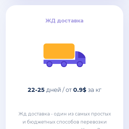
ЖД доставка
ЖД доставка
за кг
0.9$
дней / от
22-25
Жд доставка - один из самых простых
22-25
дней / от
0.9$
за кг
и бюджетных способов перевозки
коммерческих грузов из Китая. Этим
направлением мы возим от
Жд доставка - один из самых простых
небольших сборных грузов 100-200кг
и бюджетных способов перевозки
до целых контейнеров. Развитая