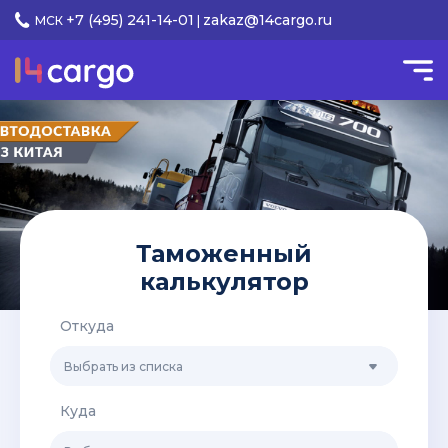
+7 (495) 241-14-01
zakaz@14cargo.ru
МСК
|
Таможенный
калькулятор
Откуда
Выбрать из списка
Куда