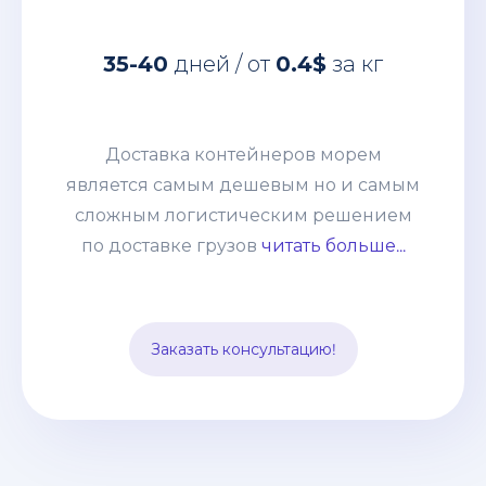
Доставка контейнеров морем
является самым дешевым но и самым
35-40
дней / от
0.4$
за кг
сложным логистическим решением
по доставке грузов из Китая. Но
сотрудничая с нашей компанией, Вы
Доставка контейнеров морем
получаете окончательную и
является самым дешевым но и самым
неизменную статью расходов, к тому-
сложным логистическим решением
же Вам не нужно быть участником
по доставке грузов
читать больше...
Вэд, оплачивать все платежи,
заполнять декларации и оформлять
импорт. Все эти заботы мы берем на
Заказать консультацию!
себя.