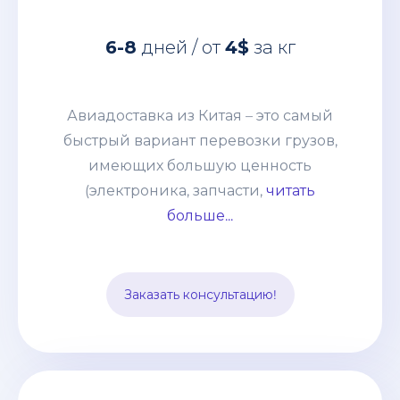
Авиадоставка из Китая – это самый
быстрый вариант перевозки грузов,
6-8
дней / от
4$
за кг
имеющих большую ценность
(электроника, запчасти, дорогое
оборудование и т. п.) грузов. Этот
Авиадоставка из Китая – это самый
способ выбирают компании со
быстрый вариант перевозки грузов,
взвешенным подходом к наполнению
имеющих большую ценность
склада и те, кому нужно получить
(электроника, запчасти,
читать
товары по индивидуальному заказу.
больше...
Цена устанавливается, исходя из
особенностей груза и протяжённости
маршрута. В неё включается страховка
Заказать консультацию!
и таможенное оформление.