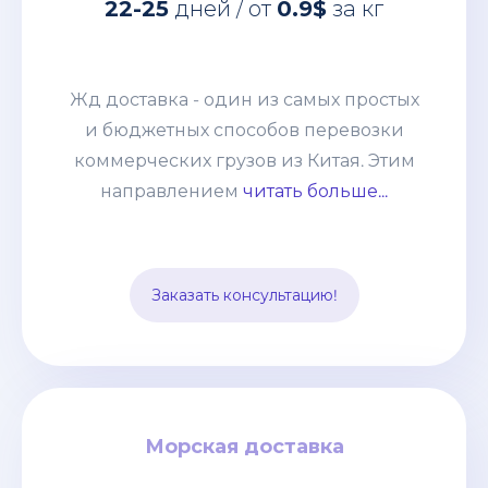
Жд доставка - один из самых простых
22-25
дней / от
0.9$
за кг
и бюджетных способов перевозки
коммерческих грузов из Китая. Этим
направлением мы возим от
Жд доставка - один из самых простых
небольших сборных грузов 100-200кг
и бюджетных способов перевозки
до целых контейнеров. Развитая
коммерческих грузов из Китая. Этим
система жд сообщения позволяет без
направлением
читать больше...
задержек и лишней финансовой
нагрузки отправлять груз из разных
точек страны и комбинировать его с
Заказать консультацию!
другими видами транспорта.
Морская доставка
Морская доставка