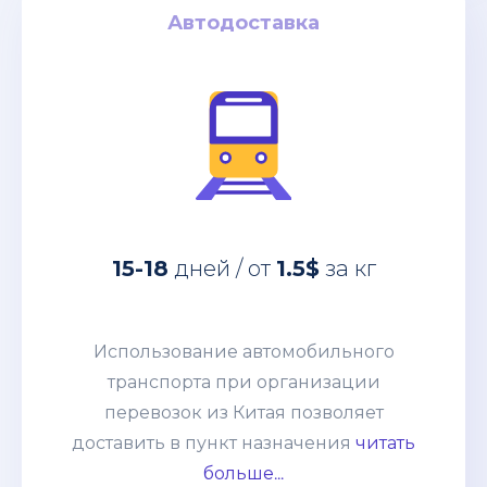
Автодоставка
Автодоставка
за кг
1.5$
дней / от
15-18
Использование автомобильного
15-18
дней / от
1.5$
за кг
транспорта при организации
перевозок из Китая позволяет
доставить в пункт назначения
Использование автомобильного
абсолютно любые товары:
транспорта при организации
негабаритные грузы, оборудование,
перевозок из Китая позволяет
технику. Часто применяется практика
доставить в пункт назначения
читать
сборных грузов, что позволяет
больше...