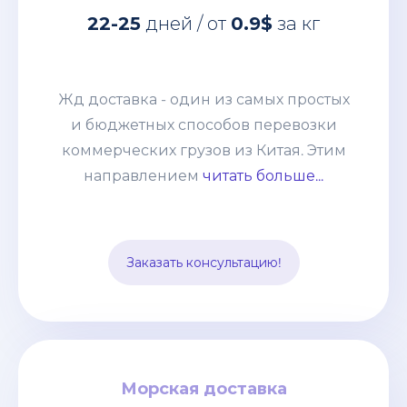
Жд доставка - один из самых простых
22-25
дней / от
0.9$
за кг
и бюджетных способов перевозки
коммерческих грузов из Китая. Этим
направлением мы возим от
Жд доставка - один из самых простых
небольших сборных грузов 100-200кг
и бюджетных способов перевозки
до целых контейнеров. Развитая
коммерческих грузов из Китая. Этим
система жд сообщения позволяет без
направлением
читать больше...
задержек и лишней финансовой
нагрузки отправлять груз из разных
точек страны и комбинировать его с
Заказать консультацию!
другими видами транспорта.
Морская доставка
Морская доставка