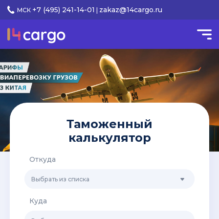
+7 (495) 241-14-01
zakaz@14cargo.ru
МСК
|
Таможенный
калькулятор
Откуда
Выбрать из списка
Куда