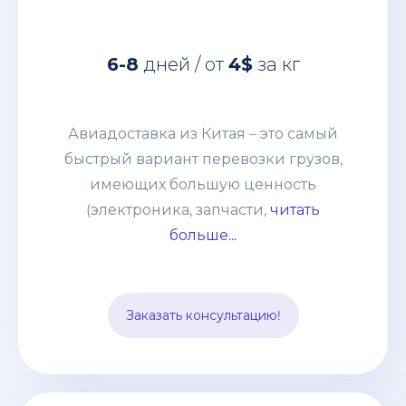
Авиадоставка из Китая – это самый
быстрый вариант перевозки грузов,
6-8
дней / от
4$
за кг
имеющих большую ценность
(электроника, запчасти, дорогое
оборудование и т. п.) грузов. Этот
Авиадоставка из Китая – это самый
способ выбирают компании со
быстрый вариант перевозки грузов,
взвешенным подходом к наполнению
имеющих большую ценность
склада и те, кому нужно получить
(электроника, запчасти,
читать
товары по индивидуальному заказу.
больше...
Цена устанавливается, исходя из
особенностей груза и протяжённости
маршрута. В неё включается страховка
Заказать консультацию!
и таможенное оформление.