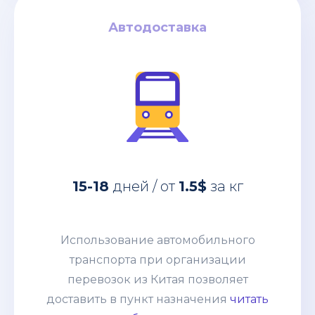
Автодоставка
Автодоставка
за кг
1.5$
дней / от
15-18
Использование автомобильного
15-18
дней / от
1.5$
за кг
транспорта при организации
перевозок из Китая позволяет
доставить в пункт назначения
Использование автомобильного
абсолютно любые товары:
транспорта при организации
негабаритные грузы, оборудование,
перевозок из Китая позволяет
технику. Часто применяется практика
доставить в пункт назначения
читать
сборных грузов, что позволяет