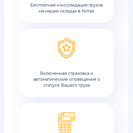
из
Бесплатная консолидация грузов
Китая
на наших складах в Китае
Перевозка
мебели
из
Китая
в
Россию
Быстрая
доставка
Включенная страховка и
грузов
автоматические оповещения о
из
статусе Вашего груза
Китая
Доставка
и
перевозка
грузов
из
Китая