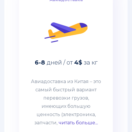
из
Китая
за кг
4$
дней / от
6-8
Авиадоставка из Китая – это
самый быстрый вариант
перевозки грузов,
имеющих большую
6-8
дней / от
4$
за кг
ценность (электроника,
запчасти, дорогое
оборудование и т. п.)
Авиадоставка из Китая – это
грузов. Этот способ
самый быстрый вариант
выбирают компании со
перевозки грузов,
взвешенным подходом к
имеющих большую
наполнению склада и те,
ценность (электроника,
кому нужно получить
запчасти,
читать больше...
товары по