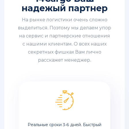
расценки
надежый партнер
авиаперевозок
из
Китая
На рынке логистики очень сложно
выделиться. Поэтому мы делаем упор
Авиаперевозки
на сервис и партнерские отношения
одежды
из
с нашими клиентам. О всех наших
Китая
секретных фишках Вам лично
расскажет менеджер.
Авиаперевозки
грузов
из
Китая
в
Москву
Перевозка
контейнеров
из
Китая
Реальные сроки 3-6 дней. Быстрый
в