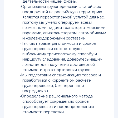
деятельности нашей фирмы.
Перевозка
Организация грузоперевозки с китайских
грузов
предприятий на российскую территорию
из
является первостепенной услугой для нас,
Китая
поэтому мы умело оперируем всеми
морем
возможными видами транспорта: морскими
паромами, авиатранспортом, автомобилями
и железнодорожными составами.
Цены
Так как параметры стоимости и сроков
перевозки
грузоперевозки соответствуют
груза
выбранному транспортному способу и
из
маршруту следования, доверьтесь нашим
Китая
логистам для получения достоверной
стоимости транспортировки грузов.
Перевозка
Мы подготовим спецификацию товаров и
груза
позаботимся о корректном расчете
из
грузоперевозки, без переплат и
Китая
посредников.
в
Определение рационального метода
Россию
способствует сокращению сроков
грузоперевозок и предопределению
Автодоставка
стоимости перевозки.