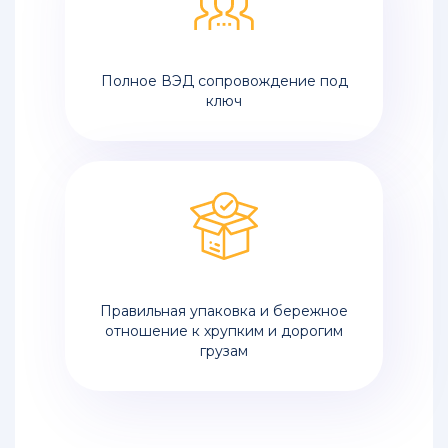
грузов
из
Китая
Полное ВЭД сопровождение под
Контейнерные
ключ
перевозки
грузов
из
Китая
Авиаперевозки
в
Москву
с
растаможкой
Правильная упаковка и бережное
отношение к хрупким и дорогим
Авиаперевозки
грузам
из
Китая
в
Россию