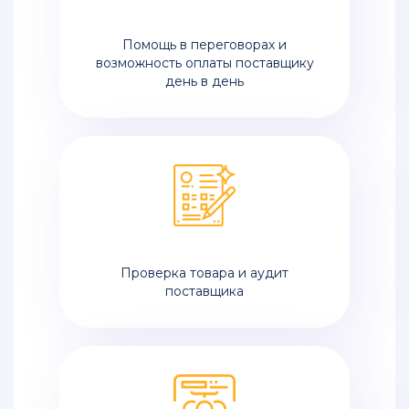
в
Хабаровск
Помощь в переговорах и
возможность оплаты поставщику
Контейнерные
день в день
перевозки
из
Китая
в
Новороссийск
Перевозка
контейнерная
из
Китая
Проверка товара и аудит
в
поставщика
Москву
Цены
на
контейнерные
перевозки