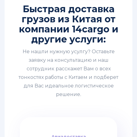
Авиаперевозки
Быстрая доставка
из
Китая
грузов из Китая от
в
компании 14cargo и
Санкт-
Петербург
другие услуги:
Авиаперевозки
Не нашли нужную усулгу? Оставьте
из
Китая
заявку на консультацию и наш
в
сотрудник расскажет Вам о всех
Новосибирск
тонкостях работы с Китаем и подберет
Авиаперевозки
для Вас идеальное логистическое
из
решение.
Китая
во
Владивосток
Тарифы
на
авиаперевозки
Авиадоставка
Авиадоставка