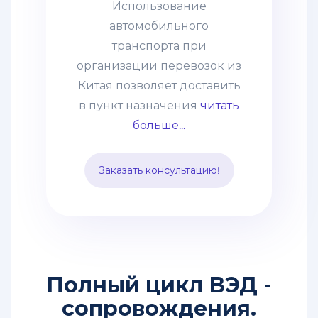
Использование
в пункт назначения
автомобильного
абсолютно любые товары:
транспорта при
негабаритные грузы,
организации перевозок из
оборудование, технику.
Китая позволяет доставить
Часто применяется
в пункт назначения
читать
практика сборных грузов,
больше...
что позволяет сократить
таможенные и
Заказать консультацию!
транспортные расходы.
Способ подходит для
перевозки среднего опта.
Полный цикл ВЭД -
сопровождения.