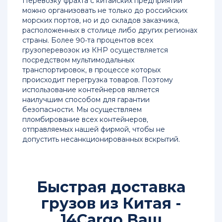
Перевозку фрахта с китайских предприятий
можно организовать не только до российских
Карго
морских портов, но и до складов заказчика,
доставка
расположенных в столице либо других регионах
груза
страны. Более 90-та процентов всех
из
грузоперевозок из КНР осуществляется
Китая
посредством мультимодальных
в
транспортировок, в процессе которых
Россию
происходит перегрузка товаров. Поэтому
использование контейнеров является
Доставка
наилучшим способом для гарантии
сборных
безопасности. Мы осуществляем
грузов
пломбирование всех контейнеров,
из
отправляемых нашей фирмой, чтобы не
Китая
допустить несанкционированных вскрытий.
Стоимость
авиаперевозки
из
Быстрая доставка
Китая
грузов из Китая -
Цены
14Cargo Ваш
и