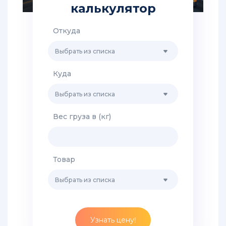
из
калькулятор
Китая
в
Откуда
Ростов
Выбрать из списка
Авиа
перевозки
Куда
из
Китая
Выбрать из списка
Авиа
Вес груза в (кг)
грузы
из
Китая
Товар
Транспортно-
экспедиторские
Выбрать из списка
услуги
для
грузовых
перевозок
Узнать цену!
из