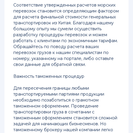
Международные
Соответствие утвержденных расчетов морских
грузоперевозки
перевозок становится определяющим фактором
для расчета финальной стоимости генеральных
Как
транспортировок из Китая. Благодаря нашему
купить
большому опыту мы сумели осуществить
мебель
разработку процедуры перевозок и можем
в
работать с клиентами по экономичным тарифам.
Китае
Обращайтесь по поводу расчета ваших
перевозок грузов к нашим специалистам по
номеру, указанному на портале, либо оставьте
Контейнерные
свои данные для обратной связи.
морские
перевозки
Важность таможенных процедур
грузов
из
Для пересечения границы любыми
Китая
транспортируемыми партиями продукции
необходимо позаботиться о грамотном
Контейнерные
таможенном оформлении. Проведение
перевозки
транспортировки груза в сочетании с
из
таможенным оформлением становится сложной
Китая
задачей для начинающих бизнесменов. Но
в
таможенному брокеру нашей компании легко
Россию