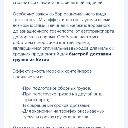
справиться с любой поставленной задачей.
Перевозка
Особенно важен выбор рационального вида
товаров
транспорта. Мы эффективно пользуемся всеми
из
возможностями:, начиная с железнодорожного
Китая
до авиационного транспорта, от автотранспорта
в
до морского парома. Особенно часто мы
Россию
работаем с морскими контейнерами,
являющимися оптимальным выходов для малых и
Карго
средних предприятий для
быстрой доставки
перевозка
грузов из Китая
.
из
Китая
Эффективность морских контейнеров
в
проявляется в:
Россию
При подготовке сборных грузов;
Компания
При перегрузке грузов на другой вид
по
транспорта;
перевозке
В сокращении сроков доставки;
грузов
Для экономии на тарифах оказываемых
из
услуг и сроках грузоперевозок.
Китая