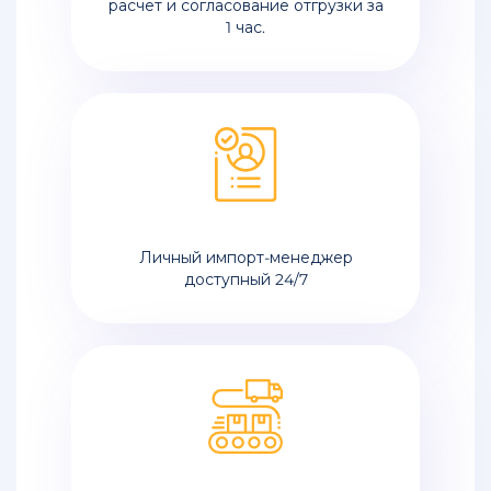
расчет и согласование отгрузки за
Санкт-
1 час.
Петербург
Доставка
сборных
грузов
из
Китая
в
Санкт-
Петербург
Личный импорт-менеджер
доступный 24/7
Транспортные
грузоперевозки
из
Китая
в
Россию
Стоимость
перевозки
грузов