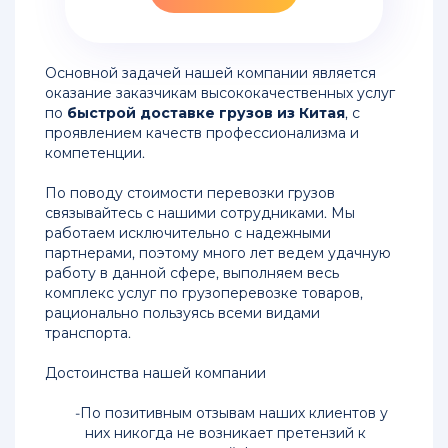
Китая
Стоимость
Основной задачей нашей компании является
доставки
оказание заказчикам высококачественных услуг
сборного
по
быстрой доставке грузов из Китая
, с
груза
проявлением качеств профессионализма и
из
компетенции.
Китая
По поводу стоимости перевозки грузов
Железнодорожные
связывайтесь с нашими сотрудниками. Мы
перевозки
работаем исключительно с надежными
из
партнерами, поэтому много лет ведем удачную
Китая
работу в данной сфере, выполняем весь
комплекс услуг по грузоперевозке товаров,
Доставка
рационально пользуясь всеми видами
сборных
транспорта.
грузов
из
Достоинства нашей компании
Китая
во
По позитивным отзывам наших клиентов у
Владивосток
них никогда не возникает претензий к