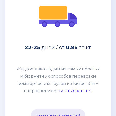
за кг
0.9$
дней / от
22-25
Жд доставка - один из самых простых
22-25
дней / от
0.9$
за кг
и бюджетных способов перевозки
коммерческих грузов из Китая. Этим
направлением мы возим от
Жд доставка - один из самых простых
небольших сборных грузов 100-200кг
и бюджетных способов перевозки
до целых контейнеров. Развитая
коммерческих грузов из Китая. Этим
система жд сообщения позволяет без
направлением
читать больше...
задержек и лишней финансовой
нагрузки отправлять груз из разных
точек страны и комбинировать его с
Заказать консультацию!