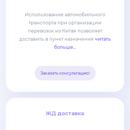
перевозок из Китая позволяет
доставить в пункт назначения
Использование автомобильного
абсолютно любые товары:
транспорта при организации
негабаритные грузы, оборудование,
перевозок из Китая позволяет
технику. Часто применяется практика
доставить в пункт назначения
читать
сборных грузов, что позволяет
больше...
сократить таможенные и
транспортные расходы. Способ
подходит для перевозки среднего
Заказать консультацию!
опта.
ЖД доставка
ЖД доставка