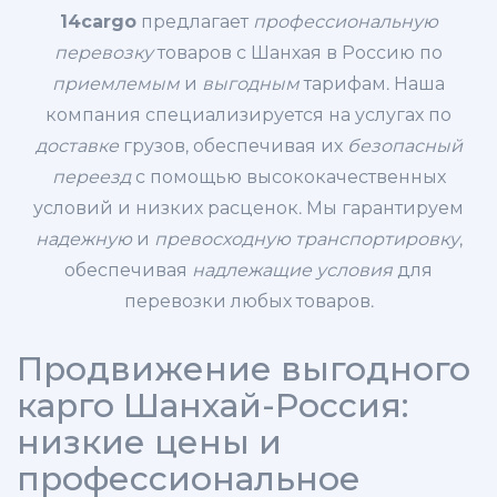
14cargo
предлагает
профессиональную
перевозку
товаров с Шанхая в Россию по
приемлемым
и
выгодным
тарифам. Наша
компания специализируется на услугах по
доставке
грузов, обеспечивая их
безопасный
переезд
с помощью высококачественных
условий и низких расценок. Мы гарантируем
надежную
и
превосходную транспортировку
,
обеспечивая
надлежащие условия
для
перевозки любых товаров.
Продвижение выгодного
карго Шанхай-Россия:
низкие цены и
профессиональное