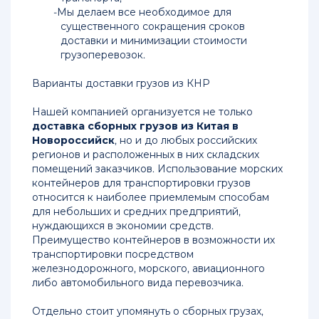
из
Мы делаем все необходимое для
Китая
существенного сокращения сроков
в
доставки и минимизации стоимости
Россию
грузоперевозок.
Грузоперевозки
Варианты доставки грузов из КНР
из
Китая
Нашей компанией организуется не только
до
доставка сборных грузов из Китая в
Новосибирска
Новороссийск
, но и до любых российских
регионов и расположенных в них складских
помещений заказчиков. Использование морских
Доставка
контейнеров для транспортировки грузов
груза
относится к наиболее приемлемым способам
в
для небольших и средних предприятий,
Иркутск
нуждающихся в экономии средств.
из
Преимущество контейнеров в возможности их
Китая
транспортировки посредством
железнодорожного, морского, авиационного
Доставка
либо автомобильного вида перевозчика.
груза
из
Отдельно стоит упомянуть о сборных грузах,
Китая