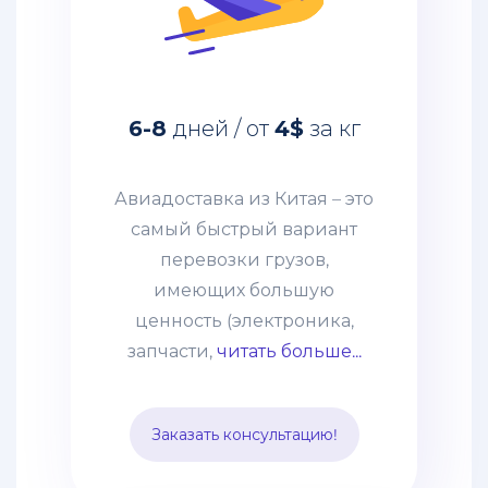
Авиадоставка из Китая – это
самый быстрый вариант
перевозки грузов,
имеющих большую
6-8
дней / от
4$
за кг
ценность (электроника,
запчасти, дорогое
оборудование и т. п.)
Авиадоставка из Китая – это
грузов. Этот способ
самый быстрый вариант
выбирают компании со
перевозки грузов,
взвешенным подходом к
имеющих большую
наполнению склада и те,
ценность (электроника,
кому нужно получить
запчасти,
читать больше...
товары по
индивидуальному заказу.
Заказать консультацию!
Цена устанавливается,
исходя из особенностей