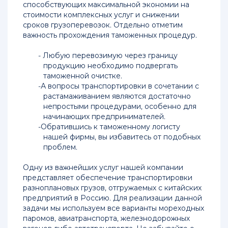
способствующих максимальной экономии на
в
стоимости комплексных услуг и снижении
Красноярск
сроков грузоперевозок. Отдельно отметим
важность прохождения таможенных процедур.
Доставка
груза
Любую перевозимую через границу
из
продукцию необходимо подвергать
Китая
таможенной очистке.
в
А вопросы транспортировки в сочетании с
Москву
растамаживанием являются достаточно
непростыми процедурами, особенно для
Доставка
начинающих предпринимателей.
сборных
Обратившись к таможенному логисту
грузов
нашей фирмы, вы избавитесь от подобных
из
проблем.
Китая
в
Одну из важнейших услуг нашей компании
Москву
представляет обеспечение транспортировки
разноплановых грузов, отгружаемых с китайских
Перевозки
предприятий в Россию. Для реализации данной
грузов
задачи мы используем все варианты мореходных
из
паромов, авиатранспорта, железнодорожных