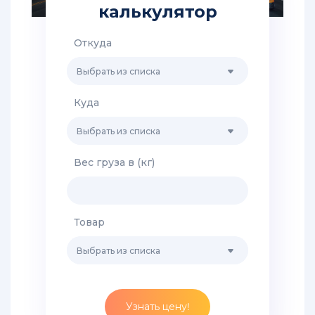
из
калькулятор
Китая
в
Хабаровск
Откуда
Выбрать из списка
Грузоперевозки
из
Китая
Куда
в
Санкт-
Выбрать из списка
Петербург
Вес груза в (кг)
Доставка
грузов
из
Китая
Товар
во
Владивосток
Выбрать из списка
Доставка
сборных
грузов
Узнать цену!