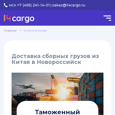
+7 (495) 241-14-01
zakaz@14cargo.ru
МСК
|
КАТЕГОРИИ
Услуги
Главная
Услуги в Китае
keyboard_arrow_down
в Китае
Доставка
keyboard_arrow_down
Доставка сборных грузов из
грузов
Китая в Новороссийск
Перевозки
грузов
из
Китая
в
Красноярск
Перевозка
грузов
Таможенный