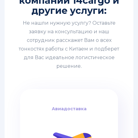
компании 14cargo и
другие услуги:
Не нашли нужную усулгу? Оставьте
заявку на консультацию и наш
сотрудник расскажет Вам о всех
тонкостях работы с Китаем и подберет
для Вас идеальное логистическое
решение.
Авиадоставка
Авиадоставка
за кг
4$
дней / от
6-8