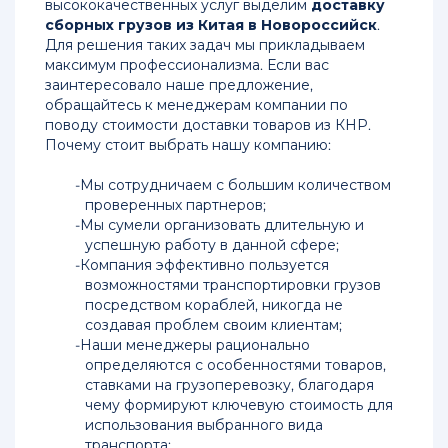
высококачественных услуг выделим
доставку
из
сборных грузов из Китая в Новороссийск
.
Китая
Для решения таких задач мы прикладываем
в
максимум профессионализма. Если вас
Россию
заинтересовало наше предложение,
обращайтесь к менеджерам компании по
Доставка
поводу стоимости доставки товаров из КНР.
грузов
Почему стоит выбрать нашу компанию:
из
Китая
Мы сотрудничаем с большим количеством
в
проверенных партнеров;
Казань
Мы сумели организовать длительную и
успешную работу в данной сфере;
Доставка
Компания эффективно пользуется
грузов
возможностями транспортировки грузов
из
посредством кораблей, никогда не
Китая
создавая проблем своим клиентам;
в
Наши менеджеры рационально
Владивосток
определяются с особенностями товаров,
ставками на грузоперевозку, благодаря
Доставка
чему формируют ключевую стоимость для
сборных
использования выбранного вида
грузов
транспорта;