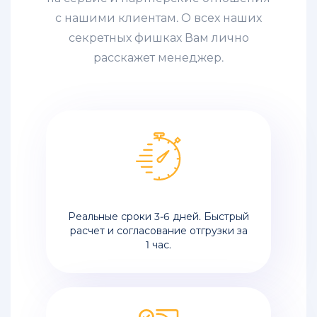
Китая
в
с нашими клиентам. О всех наших
Челябинск
секретных фишках Вам лично
расскажет менеджер.
Лучшие
keyboard_arrow_down
предложения
Контакты
keyboard_arrow_down
Полезно
keyboard_arrow_down
Реальные сроки 3-6 дней. Быстрый
расчет и согласование отгрузки за
1 час.