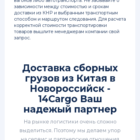
Китая
вагонов либо автотранспорта. Не забывайте о
в
зависимости между стоимостью и срокам
Иркутск
доставки из КНР и выбранным транспортным
способом и маршрутом следования. Для расчета
корректной стоимости транспортировки
Перевозка
товаров вышлите менеджерам компании свой
грузов
запрос.
из
Китая
морем
в
Новороссийск
Доставка сборных
грузов из Китая в
Доставка
грузов
Новороссийск -
из
14Cargo Ваш
Китая
под
надежый партнер
ключ
На рынке логистики очень сложно
Доставка
грузов
выделиться. Поэтому мы делаем упор
из
на сервис и партнерские отношения