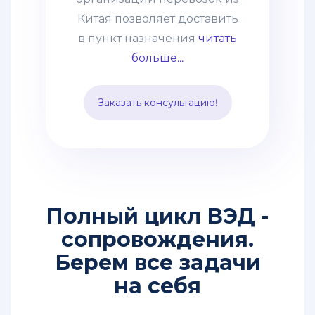
оборудование, технику.
Китая позволяет доставить
Часто применяется
в пункт назначения
читать
практика сборных грузов,
больше...
что позволяет сократить
таможенные и
Заказать консультацию!
транспортные расходы.
Способ подходит для
перевозки среднего опта.
Полный цикл ВЭД -
сопровождения.
Берем все задачи
на себя