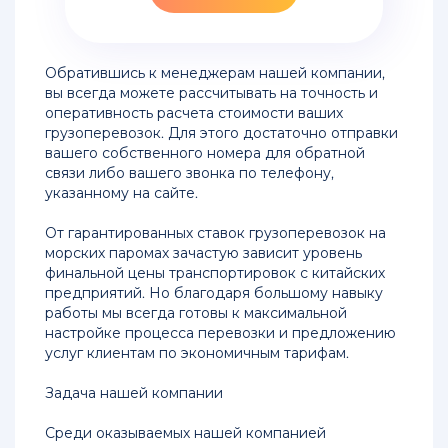
из
Китая
в
Новороссийск
Обратившись к менеджерам нашей компании,
вы всегда можете рассчитывать на точность и
Доставка
оперативность расчета стоимости ваших
сборных
грузоперевозок. Для этого достаточно отправки
грузов
вашего собственного номера для обратной
из
связи либо вашего звонка по телефону,
Китая
указанному на сайте.
в
Новосибирск
От гарантированных ставок грузоперевозок на
морских паромах зачастую зависит уровень
Контейнерные
финальной цены транспортировок с китайских
перевозки
предприятий. Но благодаря большому навыку
из
работы мы всегда готовы к максимальной
Китая
настройке процесса перевозки и предложению
в
услуг клиентам по экономичным тарифам.
Москву
Задача нашей компании
Перевозка
Среди оказываемых нашей компанией
контейнера