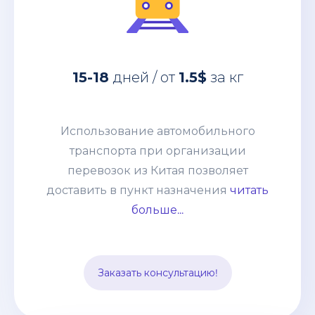
Использование автомобильного
15-18
дней / от
1.5$
за кг
транспорта при организации
перевозок из Китая позволяет
доставить в пункт назначения
Использование автомобильного
абсолютно любые товары:
транспорта при организации
негабаритные грузы, оборудование,
перевозок из Китая позволяет
технику. Часто применяется практика
доставить в пункт назначения
читать
сборных грузов, что позволяет
больше...
сократить таможенные и
транспортные расходы. Способ
подходит для перевозки среднего
Заказать консультацию!
опта.