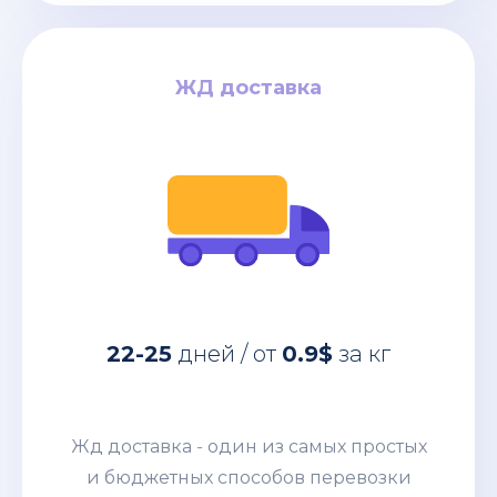
ЖД доставка
ЖД доставка
за кг
0.9$
дней / от
22-25
Жд доставка - один из самых простых
22-25
дней / от
0.9$
за кг
и бюджетных способов перевозки
коммерческих грузов из Китая. Этим
направлением мы возим от
Жд доставка - один из самых простых
небольших сборных грузов 100-200кг
и бюджетных способов перевозки