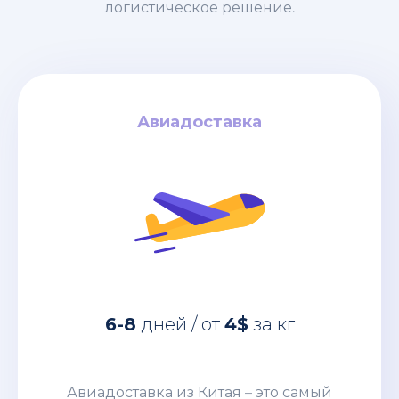
логистическое решение.
Авиадоставка
Авиадоставка
за кг
4$
дней / от
6-8
Авиадоставка из Китая – это самый
быстрый вариант перевозки грузов,
6-8
дней / от
4$
за кг
имеющих большую ценность
(электроника, запчасти, дорогое
оборудование и т. п.) грузов. Этот
Авиадоставка из Китая – это самый