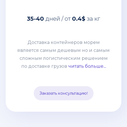
Доставка контейнеров морем
является самым дешевым но и самым
35-40
дней / от
0.4$
за кг
сложным логистическим решением
по доставке грузов из Китая. Но
сотрудничая с нашей компанией, Вы
Доставка контейнеров морем
получаете окончательную и
является самым дешевым но и самым
неизменную статью расходов, к тому-
сложным логистическим решением
же Вам не нужно быть участником
по доставке грузов
читать больше...
Вэд, оплачивать все платежи,
заполнять декларации и оформлять
импорт. Все эти заботы мы берем на
Заказать консультацию!
себя.