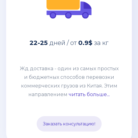
за кг
0.9$
дней / от
22-25
Жд доставка - один из самых простых
22-25
дней / от
0.9$
за кг
и бюджетных способов перевозки
коммерческих грузов из Китая. Этим
направлением мы возим от
Жд доставка - один из самых простых
небольших сборных грузов 100-200кг
и бюджетных способов перевозки
до целых контейнеров. Развитая
коммерческих грузов из Китая. Этим
система жд сообщения позволяет без
направлением
читать больше...
задержек и лишней финансовой
нагрузки отправлять груз из разных
точек страны и комбинировать его с
Заказать консультацию!
другими видами транспорта.