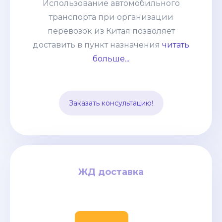
Использование автомобильного
абсолютно любые товары:
транспорта при организации
негабаритные грузы, оборудование,
перевозок из Китая позволяет
технику. Часто применяется практика
доставить в пункт назначения
читать
сборных грузов, что позволяет
больше...
сократить таможенные и
транспортные расходы. Способ
подходит для перевозки среднего
Заказать консультацию!
опта.
ЖД доставка
ЖД доставка