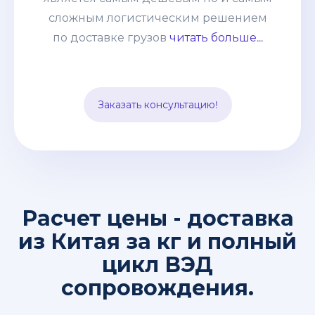
неизменную статью расходов, к тому-
сложным логистическим решением
же Вам не нужно быть участником
по доставке грузов
читать больше...
Вэд, оплачивать все платежи,
заполнять декларации и оформлять
импорт. Все эти заботы мы берем на
Заказать консультацию!
себя.
Расчет цены - доставка
из Китая за кг и полный
цикл ВЭД
сопровождения.