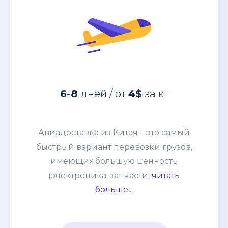
за кг
4$
дней / от
6-8
Авиадоставка из Китая – это самый
быстрый вариант перевозки грузов,
6-8
дней / от
4$
за кг
имеющих большую ценность
(электроника, запчасти, дорогое
оборудование и т. п.) грузов. Этот
Авиадоставка из Китая – это самый
способ выбирают компании со
быстрый вариант перевозки грузов,
взвешенным подходом к наполнению
имеющих большую ценность
склада и те, кому нужно получить
(электроника, запчасти,
читать
товары по индивидуальному заказу.
больше...
Цена устанавливается, исходя из
особенностей груза и протяжённости
маршрута. В неё включается страховка