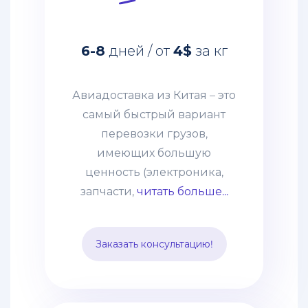
перевозки грузов,
имеющих большую
6-8
дней / от
4$
за кг
ценность (электроника,
запчасти, дорогое
оборудование и т. п.)
Авиадоставка из Китая – это
грузов. Этот способ
самый быстрый вариант
выбирают компании со
перевозки грузов,
взвешенным подходом к
имеющих большую
наполнению склада и те,
ценность (электроника,
кому нужно получить
запчасти,
читать больше...
товары по
индивидуальному заказу.
Заказать консультацию!
Цена устанавливается,
исходя из особенностей
груза и протяжённости
маршрута. В неё