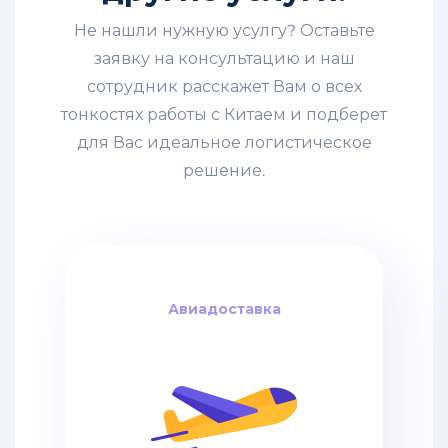
Не нашли нужную усулгу? Оставьте
заявку на консультацию и наш
сотрудник расскажет Вам о всех
тонкостях работы с Китаем и подберет
для Вас идеальное логистическое
решение.
Авиадоставка
Авиадоставка
за кг
4$
дней / от
6-8
Авиадоставка из Китая – это
самый быстрый вариант