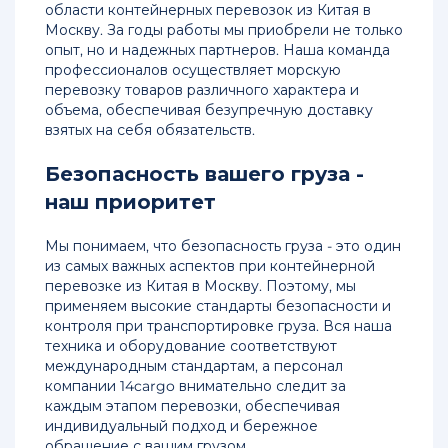
области контейнерных перевозок из Китая в
в
Москву. За годы работы мы приобрели не только
Красноярск
опыт, но и надежных партнеров. Наша команда
профессионалов осуществляет морскую
Доставка
перевозку товаров различного характера и
груза
объема, обеспечивая безупречную доставку
из
взятых на себя обязательств.
Китая
в
Безопасность вашего груза -
Москву
наш приоритет
Доставка
сборных
Мы понимаем, что безопасность груза - это один
грузов
из самых важных аспектов при контейнерной
из
перевозке из Китая в Москву. Поэтому, мы
Китая
применяем высокие стандарты безопасности и
в
контроля при транспортировке груза. Вся наша
Москву
техника и оборудование соответствуют
международным стандартам, а персонал
компании 14cargo внимательно следит за
Перевозки
каждым этапом перевозки, обеспечивая
грузов
индивидуальный подход и бережное
из
обращение с вашим грузом.