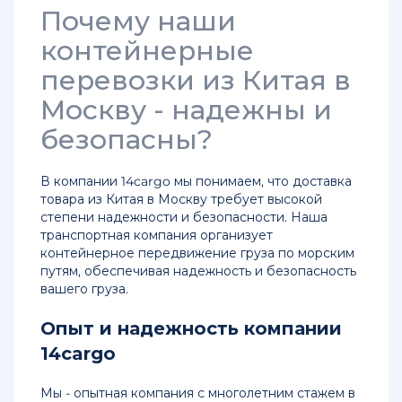
из
Почему наши
Китая
контейнерные
в
Россию
перевозки из Китая в
Москву - надежны и
Грузоперевозки
из
безопасны?
Китая
до
Новосибирска
В компании 14cargo мы понимаем, что доставка
товара из Китая в Москву требует высокой
Доставка
степени надежности и безопасности. Наша
груза
транспортная компания организует
в
контейнерное передвижение груза по морским
Иркутск
путям, обеспечивая надежность и безопасность
из
вашего груза.
Китая
Опыт и надежность компании
Доставка
14cargo
груза
из
Мы - опытная компания с многолетним стажем в
Китая