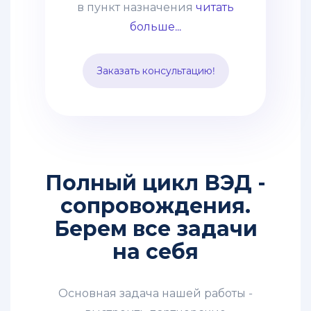
в пункт назначения
читать
практика сборных грузов,
больше...
что позволяет сократить
таможенные и
Заказать консультацию!
транспортные расходы.
Способ подходит для
перевозки среднего опта.
Полный цикл ВЭД -
сопровождения.
Берем все задачи
на себя
Основная задача нашей работы -