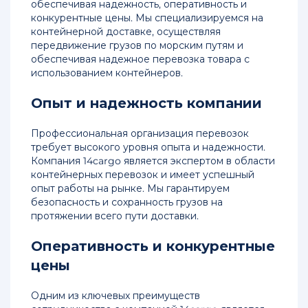
Китая
обеспечивая надежность, оперативность и
в
конкурентные цены. Мы специализируемся на
Челябинск
контейнерной доставке, осуществляя
передвижение грузов по морским путям и
обеспечивая надежное перевозка товара с
Лучшие
использованием контейнеров.
keyboard_arrow_down
предложения
Опыт и надежность компании
Контакты
keyboard_arrow_down
Профессиональная организация перевозок
требует высокого уровня опыта и надежности.
Полезно
keyboard_arrow_down
Компания 14cargo является экспертом в области
контейнерных перевозок и имеет успешный
опыт работы на рынке. Мы гарантируем
безопасность и сохранность грузов на
протяжении всего пути доставки.
Оперативность и конкурентные
цены
Одним из ключевых преимуществ