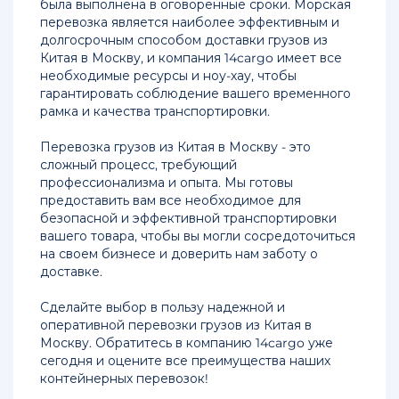
была выполнена в оговоренные сроки. Морская
из
перевозка является наиболее эффективным и
Китая
долгосрочным способом доставки грузов из
в
Китая в Москву, и компания 14cargo имеет все
Россию
необходимые ресурсы и ноу-хау, чтобы
гарантировать соблюдение вашего временного
Доставка
рамка и качества транспортировки.
грузов
из
Перевозка грузов из Китая в Москву - это
Китая
сложный процесс, требующий
в
профессионализма и опыта. Мы готовы
Казань
предоставить вам все необходимое для
безопасной и эффективной транспортировки
Доставка
вашего товара, чтобы вы могли сосредоточиться
грузов
на своем бизнесе и доверить нам заботу о
из
доставке.
Китая
в
Сделайте выбор в пользу надежной и
Владивосток
оперативной перевозки грузов из Китая в
Москву. Обратитесь в компанию 14cargo уже
Доставка
сегодня и оцените все преимущества наших
сборных
контейнерных перевозок!
грузов