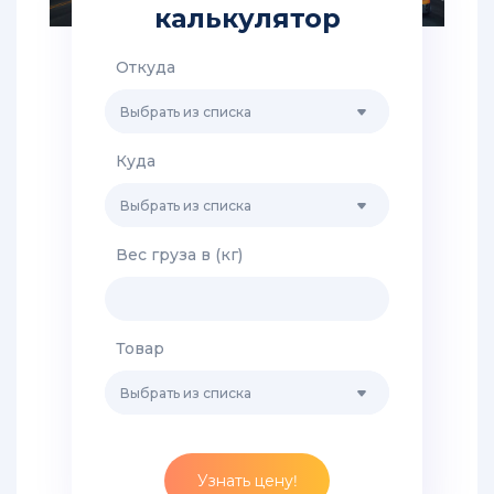
из
калькулятор
Китая
в
Хабаровск
Откуда
Выбрать из списка
Грузоперевозки
из
Китая
Куда
в
Санкт-
Выбрать из списка
Петербург
Вес груза в (кг)
Доставка
грузов
из
Китая
Товар
во
Владивосток
Выбрать из списка
Доставка
сборных
грузов
Узнать цену!