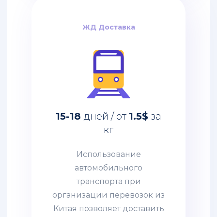
включается страховка и
таможенное оформление.
ЖД Доставка
ЖД Доставка
за
1.5$
дней / от
15-18
кг
Использование
автомобильного
15-18
дней / от
1.5$
за
транспорта при
кг
организации перевозок из
Китая позволяет доставить
Использование
в пункт назначения
автомобильного
абсолютно любые товары:
транспорта при
негабаритные грузы,
организации перевозок из
оборудование, технику.
Китая позволяет доставить
Часто применяется