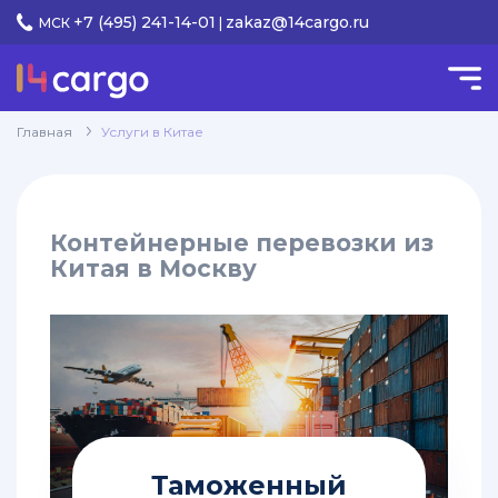
+7 (495) 241-14-01
zakaz@14cargo.ru
МСК
|
КАТЕГОРИИ
Услуги
Главная
Услуги в Китае
keyboard_arrow_down
в Китае
Доставка
keyboard_arrow_down
Контейнерные перевозки из
грузов
Китая в Москву
Перевозки
грузов
из
Китая
в
Красноярск
Перевозка
грузов
Таможенный