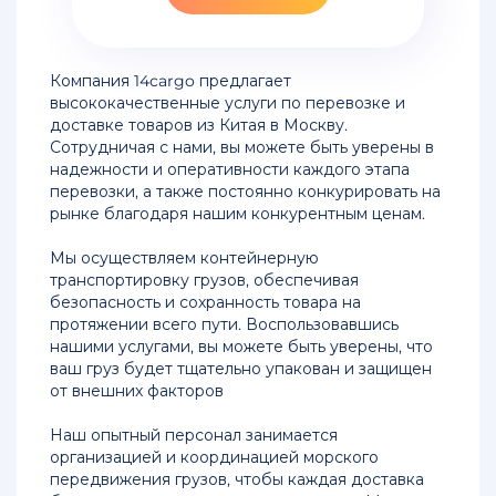
из
Китая
в
Новороссийск
Компания 14cargo предлагает
высококачественные услуги по перевозке и
Доставка
доставке товаров из Китая в Москву.
сборных
Сотрудничая с нами, вы можете быть уверены в
грузов
надежности и оперативности каждого этапа
из
перевозки, а также постоянно конкурировать на
Китая
рынке благодаря нашим конкурентным ценам.
в
Новосибирск
Мы осуществляем контейнерную
транспортировку грузов, обеспечивая
Контейнерные
безопасность и сохранность товара на
перевозки
протяжении всего пути. Воспользовавшись
из
нашими услугами, вы можете быть уверены, что
Китая
ваш груз будет тщательно упакован и защищен
в
от внешних факторов
Москву
Наш опытный персонал занимается
организацией и координацией морского
Перевозка
передвижения грузов, чтобы каждая доставка
контейнера