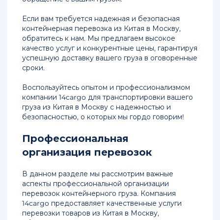
Китая
в
Если вам требуется надежная и безопасная
Иркутск
контейнерная перевозка из Китая в Москву,
обратитесь к нам. Мы предлагаем высокое
Перевозка
качество услуг и конкурентные цены, гарантируя
грузов
успешную доставку вашего груза в оговоренные
из
сроки.
Китая
морем
Воспользуйтесь опытом и профессионализмом
в
компании 14cargo для транспортировки вашего
Новороссийск
груза из Китая в Москву с надежностью и
безопасностью, о которых мы гордо говорим!
Доставка
грузов
Профессиональная
из
организация перевозок
Китая
под
ключ
В данном разделе мы рассмотрим важные
аспекты профессиональной организации
Доставка
перевозок контейнерного груза. Компания
грузов
14cargo предоставляет качественные услуги
из
перевозки товаров из Китая в Москву,