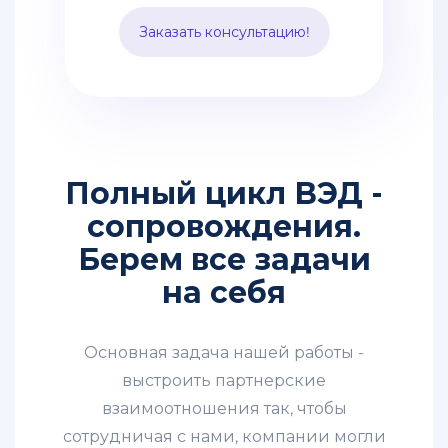
таможенные и
Заказать консультацию!
транспортные расходы.
Способ подходит для
перевозки среднего опта.
Полный цикл ВЭД -
сопровождения.
Берем все задачи
на себя
Основная задача нашей работы -
выстроить партнерские
взаимоотношения так, чтобы
сотрудничая с нами, компании могли