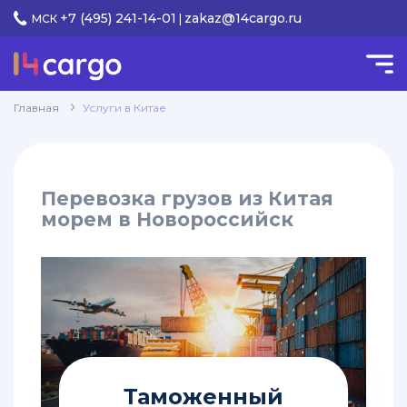
+7 (495) 241-14-01
zakaz@14cargo.ru
МСК
|
КАТЕГОРИИ
Услуги
Главная
Услуги в Китае
keyboard_arrow_down
в Китае
Доставка
keyboard_arrow_down
Перевозка грузов из Китая
грузов
морем в Новороссийск
Перевозки
грузов
из
Китая
в
Красноярск
Перевозка
грузов
Таможенный