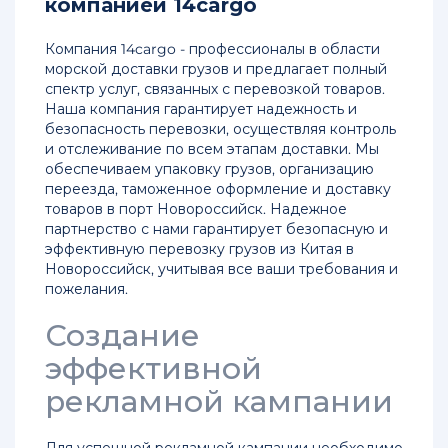
компанией 14cargo
в
Красноярск
Компания 14cargo - профессионалы в области
морской доставки грузов и предлагает полный
Доставка
спектр услуг, связанных с перевозкой товаров.
груза
Наша компания гарантирует надежность и
из
безопасность перевозки, осуществляя контроль
Китая
и отслеживание по всем этапам доставки. Мы
в
обеспечиваем упаковку грузов, организацию
Москву
переезда, таможенное оформление и доставку
товаров в порт Новороссийск. Надежное
Доставка
партнерство с нами гарантирует безопасную и
сборных
эффективную перевозку грузов из Китая в
грузов
Новороссийск, учитывая все ваши требования и
из
пожелания.
Китая
в
Создание
Москву
эффективной
Перевозки
рекламной кампании
грузов
из