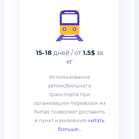
за
1.5$
дней / от
15-18
кг
Использование
автомобильного
15-18
дней / от
1.5$
за
транспорта при
кг
организации перевозок из
Китая позволяет доставить
Использование
в пункт назначения
автомобильного
абсолютно любые товары:
транспорта при
негабаритные грузы,
организации перевозок из
оборудование, технику.
Китая позволяет доставить
Часто применяется
в пункт назначения
читать
практика сборных грузов,
больше...
что позволяет сократить