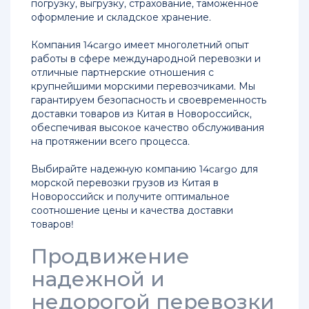
погрузку, выгрузку, страхование, таможенное
из
оформление и складское хранение.
Китая
в
Компания 14cargo имеет многолетний опыт
Россию
работы в сфере международной перевозки и
отличные партнерские отношения с
Доставка
крупнейшими морскими перевозчиками. Мы
грузов
гарантируем безопасность и своевременность
из
доставки товаров из Китая в Новороссийск,
Китая
обеспечивая высокое качество обслуживания
в
на протяжении всего процесса.
Казань
Выбирайте надежную компанию 14cargo для
Доставка
морской перевозки грузов из Китая в
грузов
Новороссийск и получите оптимальное
из
соотношение цены и качества доставки
Китая
товаров!
в
Владивосток
Продвижение
надежной и
Доставка
сборных
недорогой перевозки
грузов