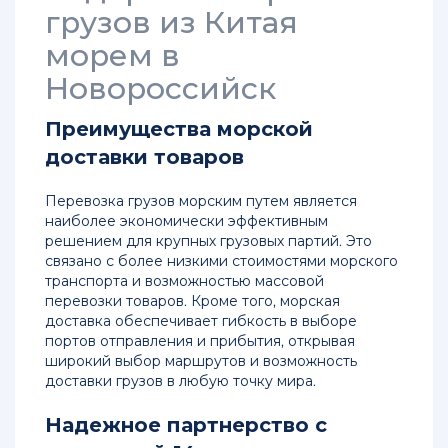
из
грузов из Китая
Китая
морем в
в
Россию
Новороссийск
Грузоперевозки
Преимущества морской
из
доставки товаров
Китая
до
Новосибирска
Перевозка грузов морским путем является
наиболее экономически эффективным
Доставка
решением для крупных грузовых партий. Это
груза
связано с более низкими стоимостями морского
в
транспорта и возможностью массовой
Иркутск
перевозки товаров. Кроме того, морская
из
доставка обеспечивает гибкость в выборе
Китая
портов отправления и прибытия, открывая
широкий выбор маршрутов и возможность
доставки грузов в любую точку мира.
Доставка
груза
Надежное партнерство с
из
Китая