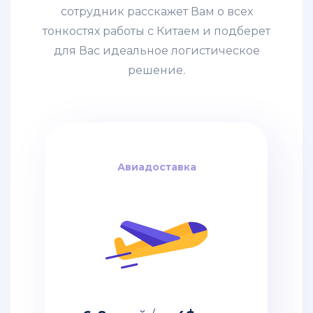
сотрудник расскажет Вам о всех
тонкостях работы с Китаем и подберет
для Вас идеальное логистическое
решение.
Авиадоставка
Авиадоставка
за кг
4$
дней / от
6-8
Авиадоставка из Китая – это
самый быстрый вариант
перевозки грузов,
имеющих большую