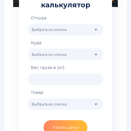
из
калькулятор
Китая
в
Хабаровск
Откуда
Выбрать из списка
Грузоперевозки
из
Китая
Куда
в
Санкт-
Выбрать из списка
Петербург
Вес груза в (кг)
Доставка
грузов
из
Китая
Товар
во
Владивосток
Выбрать из списка
Доставка
сборных
грузов
Узнать цену!