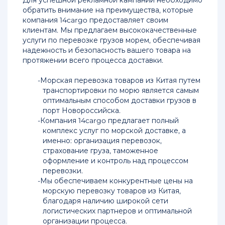
Китая
Для успешной рекламной кампании необходимо
в
обратить внимание на преимущества, которые
Иркутск
компания 14cargo предоставляет своим
клиентам. Мы предлагаем высококачественные
услуги по перевозке грузов морем, обеспечивая
Перевозка
надежность и безопасность вашего товара на
грузов
протяжении всего процесса доставки.
из
Китая
Морская перевозка товаров из Китая путем
морем
транспортировки по морю является самым
в
оптимальным способом доставки грузов в
Новороссийск
порт Новороссийска.
Компания 14cargo предлагает полный
Доставка
комплекс услуг по морской доставке, а
грузов
именно: организация перевозок,
из
страхование груза, таможенное
Китая
оформление и контроль над процессом
под
перевозки.
ключ
Мы обеспечиваем конкурентные цены на
морскую перевозку товаров из Китая,
Доставка
благодаря наличию широкой сети
грузов
логистических партнеров и оптимальной
из
организации процесса.