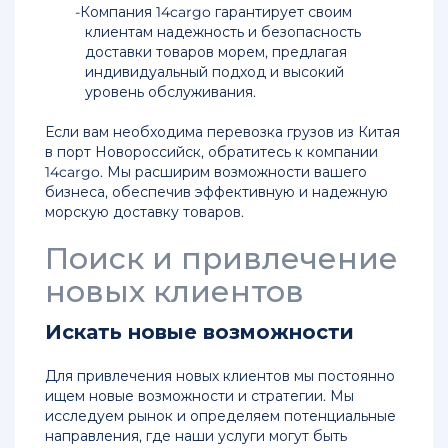
Китая
Компания 14cargo гарантирует своим
в
клиентам надежность и безопасность
Челябинск
доставки товаров морем, предлагая
индивидуальный подход и высокий
уровень обслуживания.
Лучшие
keyboard_arrow_down
предложения
Если вам необходима перевозка грузов из Китая
в порт Новороссийск, обратитесь к компании
14cargo. Мы расширим возможности вашего
Контакты
keyboard_arrow_down
бизнеса, обеспечив эффективную и надежную
морскую доставку товаров.
Полезно
keyboard_arrow_down
Поиск и привлечение
новых клиентов
Искать новые возможности
Для привлечения новых клиентов мы постоянно
ищем новые возможности и стратегии. Мы
исследуем рынок и определяем потенциальные
направления, где наши услуги могут быть