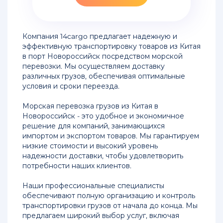
из
Китая
в
Новороссийск
Компания 14cargo предлагает надежную и
эффективную транспортировку товаров из Китая
Доставка
в порт Новороссийск посредством морской
сборных
перевозки. Мы осуществляем доставку
грузов
различных грузов, обеспечивая оптимальные
из
условия и сроки переезда.
Китая
в
Морская перевозка грузов из Китая в
Новосибирск
Новороссийск - это удобное и экономичное
решение для компаний, занимающихся
Контейнерные
импортом и экспортом товаров. Мы гарантируем
перевозки
низкие стоимости и высокий уровень
из
надежности доставки, чтобы удовлетворить
Китая
потребности наших клиентов.
в
Москву
Наши профессиональные специалисты
обеспечивают полную организацию и контроль
транспортировки грузов от начала до конца. Мы
Перевозка
предлагаем широкий выбор услуг, включая
контейнера