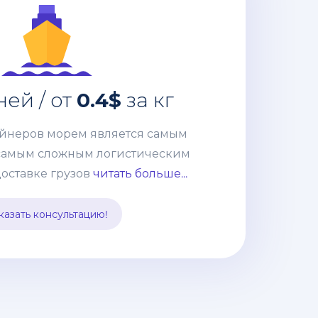
4$
дней / от
35-40
ейнеров морем является самым
ей / от
0.4$
за кг
самым сложным логистическим
ке грузов из Китая. Но сотрудничая
ейнеров морем является самым
й, Вы получаете окончательную и
самым сложным логистическим
 расходов, к тому-же Вам не нужно
оставке грузов
читать больше...
м Вэд, оплачивать все платежи,
ации и оформлять импорт. Все эти
казать консультацию!
ты мы берем на себя.