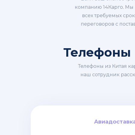
компанию 14Карго. Мы
всех требуемых сро
переговоров с поста
Телефоны и
Телефоны из Китая ка
наш сотрудник расск
Авиадоставк
Авиадоставк