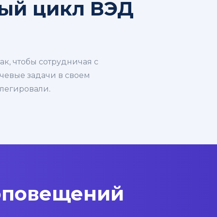
ный цикл ВЭД
к, чтобы сотрудничая с
чевые задачи в своем
елегировали.
 оповещений