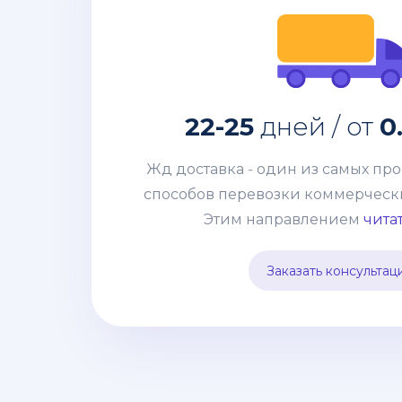
за кг
0.9$
дней /
Жд доставка - один из самых пр
22-25
дней / от
0
способов перевозки коммерческих
Этим направлением мы возим от 
Жд доставка - один из самых пр
грузов 100-200кг до целых конт
способов перевозки коммерческих
система жд сообщения позволяе
Этим направлением
читат
лишней финансовой нагрузки от
разных точек страны и комбиниро
Заказать консультац
видами транспор