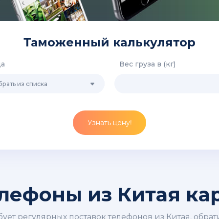
Таможенный калькулятор
да
Вес груза в (кг)
рать из списка
Узнать цену!
лефоны из Китая ка
бует регулярных поставок телефонов из Китая, обрат