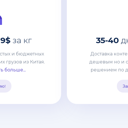
 от
22-25
за кг
0.
остых и бюджетных
Доставка конт
.9$
за кг
35-40
дн
 грузов из Китая.
дешевым но и 
небольших сборных
решением по достав
остых и бюджетных
Доставка конт
ейнеров. Развитая
с нашей компание
 грузов из Китая.
дешевым но и 
т без задержек и
неизменную статью
ь больше...
решением по д
правлять груз из
быть участнико
вать его с другими
заполнять деклар
ию!
За
та.
забо