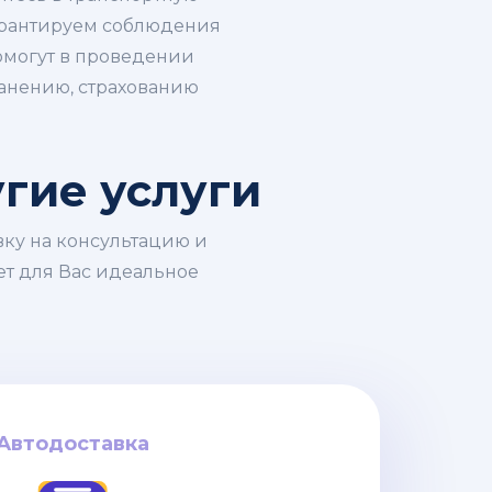
арантируем соблюдения
омогут в проведении
ранению, страхованию
угие услуги
вку на консультацию и
ет для Вас идеальное
Автодоставка
Автодоставка