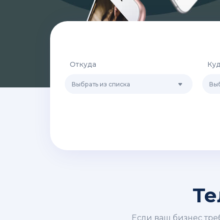
Откуда
Ку
Выбрать из списка
Выб
Те
Если ваш бизнес тре