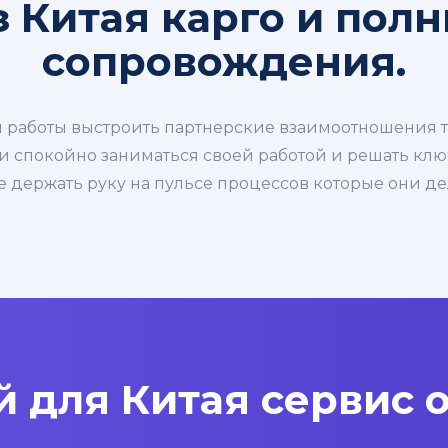
 Китая карго и пол
сопровождения.
 работы выстроить партнерские взаимоотношения та
и спокойно заниматься своей работой и решать клю
не держать руку на пульсе процессов которые они д
 для Китая сервис