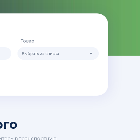
Товар
Выбрать из списка
рго
итесь в транспортную