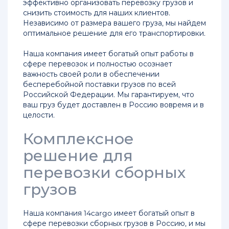
эффективно организовать перевозку грузов и
Китая
снизить стоимость для наших клиентов.
Независимо от размера вашего груза, мы найдем
оптимальное решение для его транспортировки.
Доставка
keyboard_arrow_down
грузов
Наша компания имеет богатый опыт работы в
сфере перевозок и полностью осознает
важность своей роли в обеспечении
Лучшие
keyboard_arrow_down
бесперебойной поставки грузов по всей
предложения
Российской Федерации. Мы гарантируем, что
ваш груз будет доставлен в Россию вовремя и в
Контакты
целости.
keyboard_arrow_down
Комплексное
Полезно
keyboard_arrow_down
решение для
перевозки сборных
грузов
Наша компания 14cargo имеет богатый опыт в
сфере перевозки сборных грузов в Россию, и мы