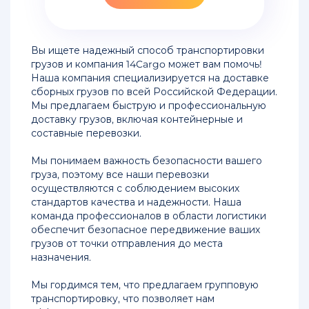
контейнерами
из
Китая
Вы ищете надежный способ транспортировки
грузов и компания 14Cargo может вам помочь!
Таможенная
Наша компания специализируется на доставке
очистка
сборных грузов по всей Российской Федерации.
авиадоставки
Мы предлагаем быструю и профессиональную
из
доставку грузов, включая контейнерные и
Китая
составные перевозки.
Таможенное
Мы понимаем важность безопасности вашего
оформление
груза, поэтому все наши перевозки
товаров
осуществляются с соблюдением высоких
и
стандартов качества и надежности. Наша
грузов
команда профессионалов в области логистики
из
обеспечит безопасное передвижение ваших
Китая
грузов от точки отправления до места
назначения.
Доставка
грузов
Мы гордимся тем, что предлагаем групповую
морем
транспортировку, что позволяет нам
из