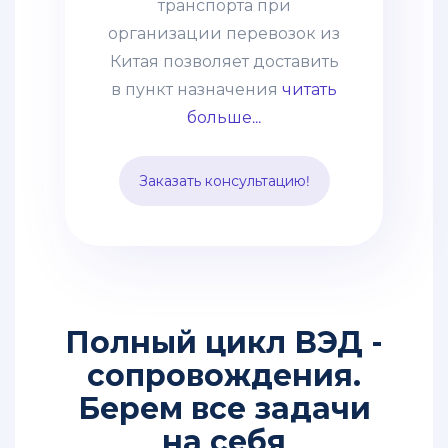
транспорта при
негабаритные грузы,
организации перевозок из
оборудование, технику.
Китая позволяет доставить
Часто применяется
в пункт назначения
читать
практика сборных грузов,
больше...
что позволяет сократить
таможенные и
Заказать консультацию!
транспортные расходы.
Способ подходит для
перевозки среднего опта.
Полный цикл ВЭД -
сопровождения.
Берем все задачи
на себя