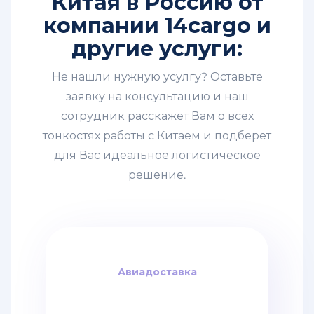
Китая в Россию от
компании 14cargo и
другие услуги:
Не нашли нужную усулгу? Оставьте
заявку на консультацию и наш
сотрудник расскажет Вам о всех
тонкостях работы с Китаем и подберет
для Вас идеальное логистическое
решение.
Авиадоставка
Авиадоставка
за кг
4$
дней / от
6-8