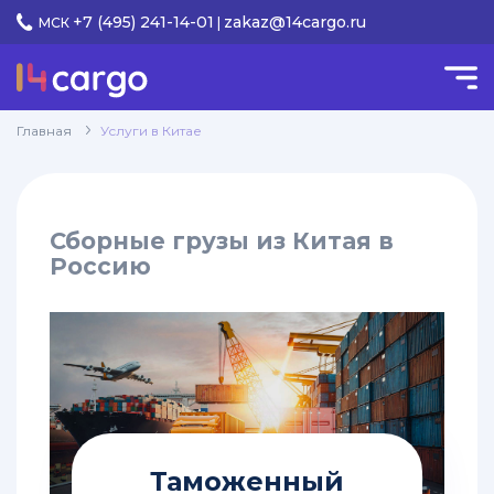
+7 (495) 241-14-01
zakaz@14cargo.ru
МСК
|
КАТЕГОРИИ
Услуги
Главная
Услуги в Китае
keyboard_arrow_down
в Китае
Доставка
груза
Сборные грузы из Китая в
из
Россию
Китая
самолетом
Дополнительные
услуги
в
Китае
Перевозки
Таможенный
из