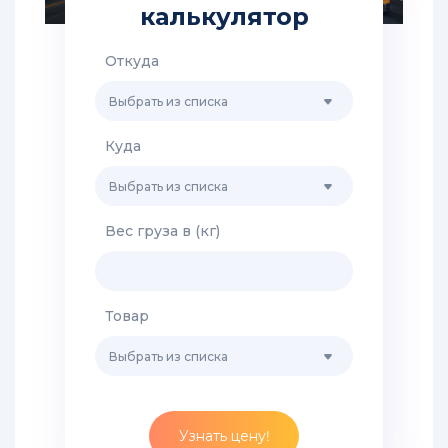
Китая
калькулятор
-
таможенные
Откуда
услуги
Выбрать из списка
Сборные
грузы
Куда
из
Китая
Выбрать из списка
в
Россию
Вес груза в (кг)
Перевозка
негабаритных
и
крупногабаритных
Товар
грузов
из
Выбрать из списка
Китая
Доставка
Узнать цену!
грузов