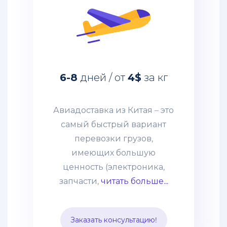
Авиадоставка из Китая – это
самый быстрый вариант
перевозки грузов,
имеющих большую
6-8
дней / от
4$
за кг
ценность (электроника,
запчасти, дорогое
оборудование и т. п.)
Авиадоставка из Китая – это
грузов. Этот способ
самый быстрый вариант
выбирают компании со
перевозки грузов,
взвешенным подходом к
имеющих большую
наполнению склада и те,
ценность (электроника,
кому нужно получить
запчасти,
читать больше...
товары по
индивидуальному заказу.
Заказать консультацию!
Цена устанавливается,