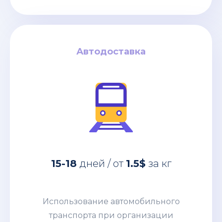
Автодоставка
Автодоставка
за кг
1.5$
дней / от
15-18
Использование автомобильного
15-18
дней / от
1.5$
за кг
транспорта при организации
перевозок из Китая позволяет
доставить в пункт назначения
Использование автомобильного
абсолютно любые товары:
транспорта при организации