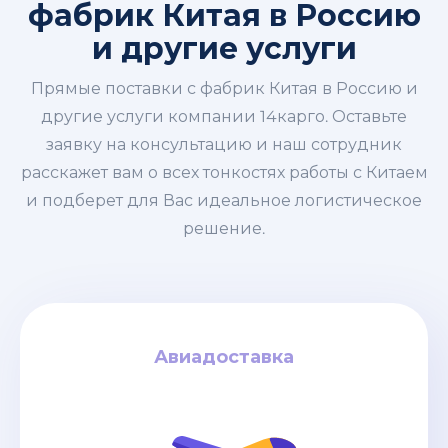
фабрик Китая в Россию
и другие услуги
Прямые поставки с фабрик Китая в Россию и
другие услуги компании 14карго. Оставьте
заявку на консультацию и наш сотрудник
расскажет вам о всех тонкостях работы с Китаем
и подберет для Вас идеальное логистическое
решение.
Авиадоставка
Авиадоставка
за кг
4$
дней / от
6-8