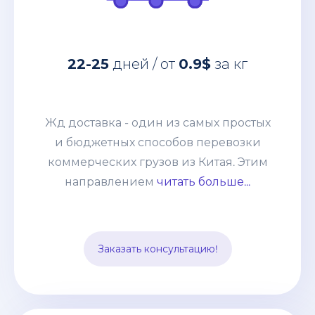
Жд доставка - один из самых простых
22-25
дней / от
0.9$
за кг
и бюджетных способов перевозки
коммерческих грузов из Китая. Этим
направлением мы возим от
Жд доставка - один из самых простых
небольших сборных грузов 100-200кг
и бюджетных способов перевозки
до целых контейнеров. Развитая
коммерческих грузов из Китая. Этим
система жд сообщения позволяет без
направлением
читать больше...
задержек и лишней финансовой
нагрузки отправлять груз из разных
точек страны и комбинировать его с
Заказать консультацию!
другими видами транспорта.