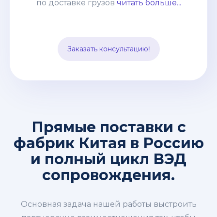
по доставке грузов
читать больше...
Вэд, оплачивать все платежи,
заполнять декларации и оформлять
импорт. Все эти заботы мы берем на
Заказать консультацию!
себя.
Прямые поставки с
фабрик Китая в Россию
и полный цикл ВЭД
сопровождения.
Основная задача нашей работы выстроить