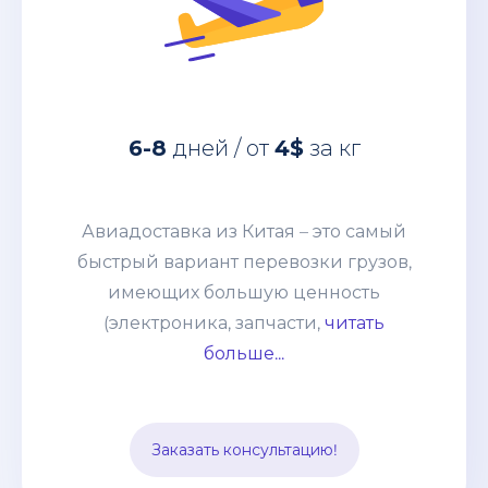
Авиадоставка из Китая – это самый
быстрый вариант перевозки грузов,
6-8
дней / от
4$
за кг
имеющих большую ценность
(электроника, запчасти, дорогое
оборудование и т. п.) грузов. Этот
Авиадоставка из Китая – это самый
способ выбирают компании со
быстрый вариант перевозки грузов,
взвешенным подходом к наполнению
имеющих большую ценность
склада и те, кому нужно получить
(электроника, запчасти,
читать
товары по индивидуальному заказу.
больше...
Цена устанавливается, исходя из
особенностей груза и протяжённости
маршрута. В неё включается страховка
Заказать консультацию!
и таможенное оформление.