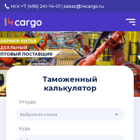
+7 (495) 241-14-01
zakaz@14cargo.ru
МСК
|
Таможенный
калькулятор
Откуда
Выбрать из списка
Куда