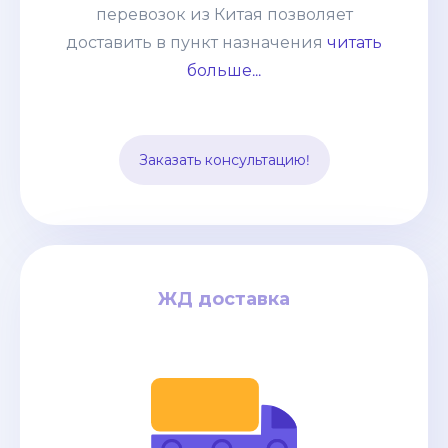
негабаритные грузы, оборудование,
перевозок из Китая позволяет
технику. Часто применяется практика
доставить в пункт назначения
читать
сборных грузов, что позволяет
больше...
сократить таможенные и
транспортные расходы. Способ
подходит для перевозки среднего
Заказать консультацию!
опта.
ЖД доставка
ЖД доставка
за кг
0.9$
дней / от
22-25