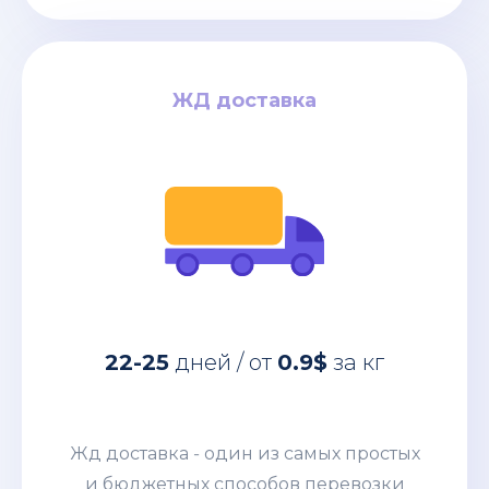
ЖД доставка
ЖД доставка
за кг
0.9$
дней / от
22-25
Жд доставка - один из самых простых
22-25
дней / от
0.9$
за кг
и бюджетных способов перевозки
коммерческих грузов из Китая. Этим
направлением мы возим от
Жд доставка - один из самых простых
небольших сборных грузов 100-200кг
и бюджетных способов перевозки