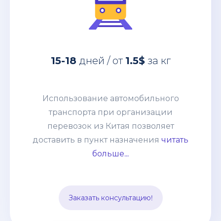
за кг
1.5$
дней / от
15-18
Использование автомобильного
15-18
дней / от
1.5$
за кг
транспорта при организации
перевозок из Китая позволяет
доставить в пункт назначения
Использование автомобильного
абсолютно любые товары:
транспорта при организации
негабаритные грузы, оборудование,
перевозок из Китая позволяет
технику. Часто применяется практика
доставить в пункт назначения
читать
сборных грузов, что позволяет
больше...
сократить таможенные и
транспортные расходы. Способ
подходит для перевозки среднего
Заказать консультацию!
опта.