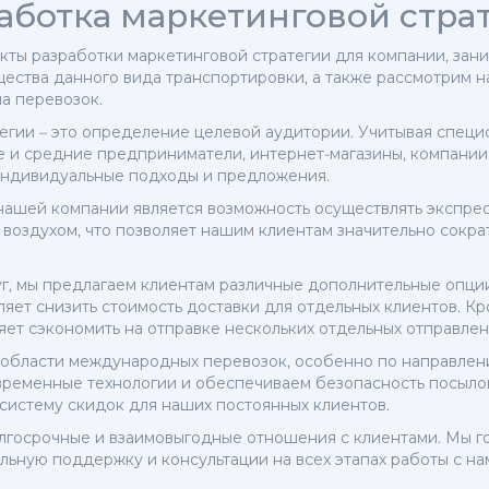
аботка маркетинговой стра
кты разработки маркетинговой стратегии для компании, зан
ества данного вида транспортировки, а также рассмотрим 
а перевозок.
егии – это определение целевой аудитории. Учитывая спец
е и средние предприниматели, интернет-магазины, компани
индивидуальные подходы и предложения.
ашей компании является возможность осуществлять экспресс
оздухом, что позволяет нашим клиентам значительно сократ
г, мы предлагаем клиентам различные дополнительные опции
ляет снизить стоимость доставки для отдельных клиентов. Кр
яет сэкономить на отправке нескольких отдельных отправлен
в области международных перевозок, особенно по направле
временные технологии и обеспечиваем безопасность посыло
систему скидок для наших постоянных клиентов.
лгосрочные и взаимовыгодные отношения с клиентами. Мы г
альную поддержку и консультации на всех этапах работы с на