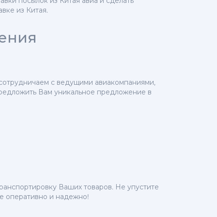
вки посылок из Китая авиа и сделать
вке из Китая.
жения
о сотрудничаем с ведущими авиакомпаниями,
предложить Вам уникальное предложение в
ранспортировку Ваших товаров. Не упустите
е оперативно и надежно!