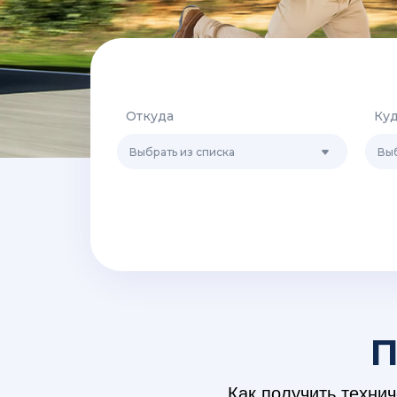
Откуда
Ку
Выбрать из списка
Выб
П
Как получить техни