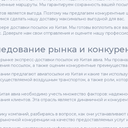
ренные маршруты. Мы гарантируем сохранность вашей посыл
ов является выгода. Поэтому мы предлагаем конкурентные ц
мся сделать нашу доставку максимально выгодной для вас.
фере доставки посылок из Китая. Мы готовы воплотить все в
 Доверьте нам свои отправления и оцените нашу профессио
ледование рынка и конкуре
рынке экспресс-доставки посылок из Китая авиа. Мы проана
ения поссылок, а также оценим конкурентные преимущества 
пании предлагают авиапосылки из Китая и какие там использ
осуществляемой воздушным транспортом, а также роли, кото
итая авиа необходимо учесть множество факторов: надежнос
вания клиентов. Эта отрасль является динамичной и конкуре
у компаний, разбираясь в вопросе, как они устанавливают ц
рыночной конкуренции на качество предоставляемых услуг 