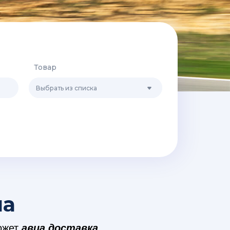
Товар
Выбрать из списка
иа
может
авиа доставка