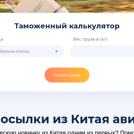
Таможенный калькулятор
да
Вес груза в (кг)
рать из списка
Узнать цену!
осылки из Китая ав
ческую новинку из Китая одним из первых? По