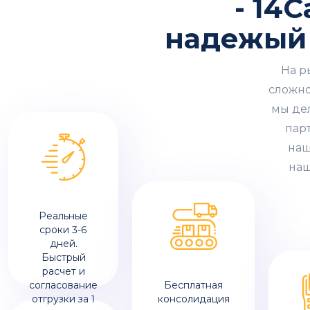
- 14
надежый
На р
сложно
мы де
пар
наш
наш
Реальные
сроки 3-6
дней.
Быстрый
расчет и
согласование
Бесплатная
отгрузки за 1
консолидация