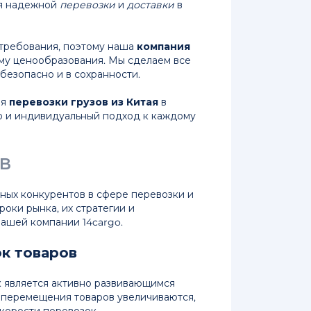
ия надежной
перевозки
и
доставки
в
 требования, поэтому наша
компания
му ценообразования. Мы сделаем все
безопасно и в сохранности.
ля
перевозки грузов из Китая
в
во и индивидуальный подход к каждому
в
ных конкурентов в сфере перевозки и
роки рынка, их стратегии и
ашей компании 14cargo.
ок товаров
к является активно развивающимся
 перемещения товаров увеличиваются,
скорости перевозок.