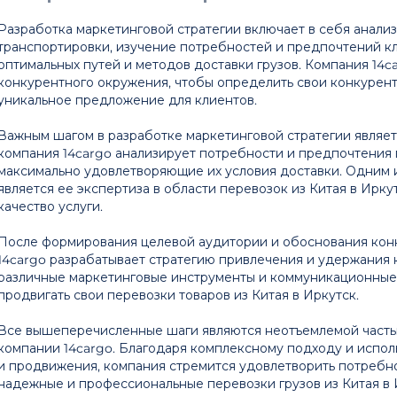
Разработка маркетинговой стратегии включает в себя анализ
транспортировки, изучение потребностей и предпочтений к
оптимальных путей и методов доставки грузов. Компания 14c
конкурентного окружения, чтобы определить свои конкурен
уникальное предложение для клиентов.
Важным шагом в разработке маркетинговой стратегии являе
компания 14cargo анализирует потребности и предпочтения 
максимально удовлетворяющие их условия доставки. Одним 
является ее экспертиза в области перевозок из Китая в Ирку
качество услуги.
После формирования целевой аудитории и обоснования кон
14cargo разрабатывает стратегию привлечения и удержания к
различные маркетинговые инструменты и коммуникационные
продвигать свои перевозки товаров из Китая в Иркутск.
Все вышеперечисленные шаги являются неотъемлемой часть
компании 14cargo. Благодаря комплексному подходу и испо
и продвижения, компания стремится удовлетворить потребно
надежные и профессиональные перевозки грузов из Китая в 