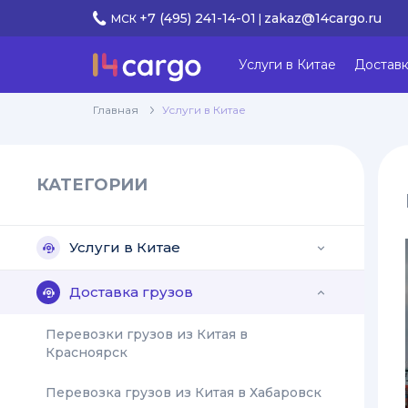
+7 (495) 241-14-01
zakaz@14cargo.ru
МСК
|
Услуги в Китае
Доставк
Главная
Услуги в Китае
КАТЕГОРИИ
Услуги в Китае
keyboard_arrow_down
Доставка грузов
keyboard_arrow_down
Перевозки грузов из Китая в
Красноярск
Перевозка грузов из Китая в Хабаровск