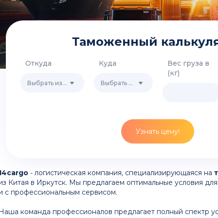
Таможенный калькул
Откуда
Куда
Вес груза в
(кг)
Выбрать из списка
Выбрать из списка
Узнать цену!
14cargo
- логистическая компания, специализирующаяся на
из Китая в Иркутск. Мы предлагаем оптимальные условия дл
и с профессиональным сервисом.
Наша команда профессионалов предлагает полный спектр усл