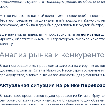
перемещения груза
и его
транспортировки
, до обеспечен
срок.
Мы понимаем, что каждый клиент имеет свои особенности и
14cargo
предлагает индивидуальный подход и гибкую систе
возможное, чтобы ваш груз был доставлен в Иркутск быстро, 
Если вам нужна надежная и профессиональная
логистика
д
Иркутск, обратитесь к нам! Мы гарантируем высокое качест
клиенту.
Анализ рынка и конкуренто
В данном разделе мы проведем анализ рынка и изучим основ
доставки грузов из Китая в Иркутск. Рассмотрим основные иг
преимущества, а также выявим возможности для улучшения н
Актуальная ситуация на рынке перевоз
В настоящее время рынок грузоперевозок из Китая в Иркутс
сектором логистической индустрии. С каждым годом объемы
усиливается конкуренция и растет требование к качеству и 