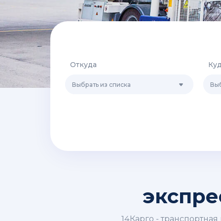
Откуда
Ку
Выбрать из списка
Выб
экспре
14Карго - транспортна