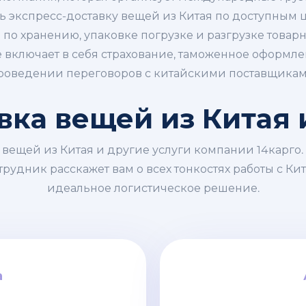
ть экспресс-доставку вещей из Китая по доступным ц
по хранению, упаковке погрузке и разгрузке товар
е включает в себя страхование, таможенное оформле
роведении переговоров с китайскими поставщикам
вка вещей из Китая 
 вещей из Китая и другие услуги компании 14карго. 
рудник расскажет вам о всех тонкостях работы с Ки
идеальное логистическое решение.
а
а