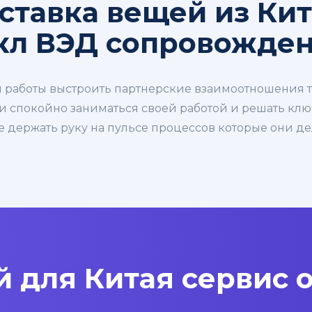
ставка вещей из Ки
кл ВЭД сопровожден
 работы выстроить партнерские взаимоотношения та
и спокойно заниматься своей работой и решать клю
не держать руку на пульсе процессов которые они д
 для Китая сервис