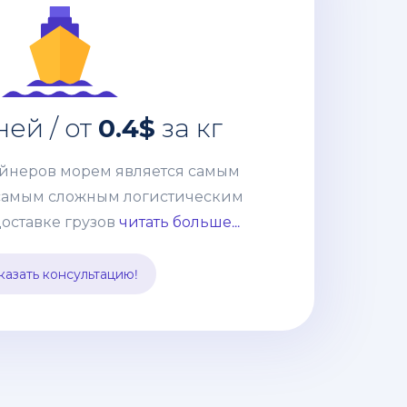
4$
дней / от
35-40
ейнеров морем является самым
ей / от
0.4$
за кг
самым сложным логистическим
ке грузов из Китая. Но сотрудничая
ейнеров морем является самым
й, Вы получаете окончательную и
самым сложным логистическим
 расходов, к тому-же Вам не нужно
оставке грузов
читать больше...
м Вэд, оплачивать все платежи,
ации и оформлять импорт. Все эти
казать консультацию!
ты мы берем на себя.