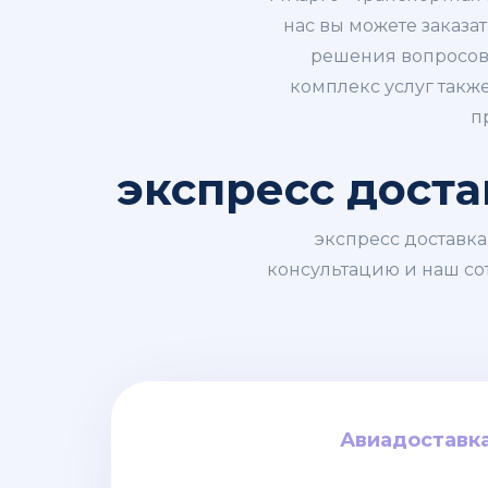
нас вы можете заказа
решения вопросов 
комплекс услуг такж
п
экспресс доста
экспресс доставка
консультацию и наш сот
Авиадоставк
Авиадоставк