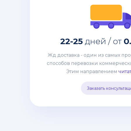
за кг
0.9$
дней /
Жд доставка - один из самых пр
22-25
дней / от
0
способов перевозки коммерческих
Этим направлением мы возим от 
Жд доставка - один из самых пр
грузов 100-200кг до целых конт
способов перевозки коммерческих
система жд сообщения позволяе
Этим направлением
читат
лишней финансовой нагрузки от
разных точек страны и комбиниро
Заказать консультац
видами транспор