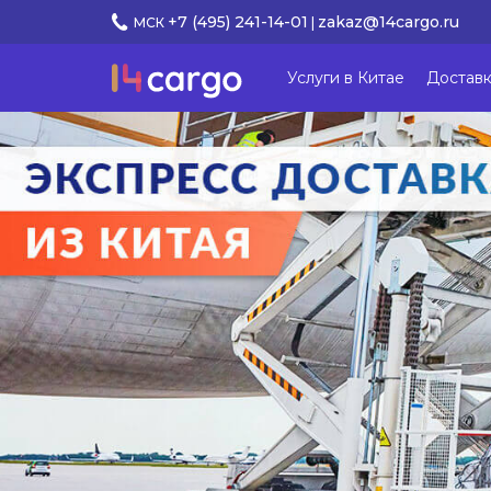
+7 (495) 241-14-01
zakaz@14cargo.ru
МСК
|
Услуги в Китае
Доставк