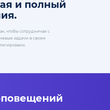
тая и полный
ия.
к, чтобы сотрудничая с
чевые задачи в своем
елегировали.
 оповещений