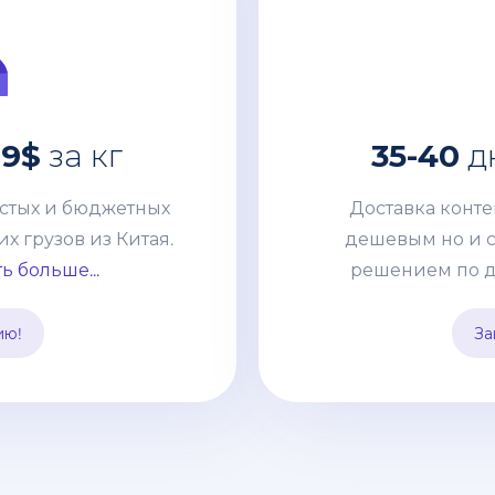
 от
22-25
за кг
0.
остых и бюджетных
Доставка конт
.9$
за кг
35-40
дн
 грузов из Китая.
дешевым но и 
небольших сборных
решением по достав
остых и бюджетных
Доставка конт
ейнеров. Развитая
с нашей компание
 грузов из Китая.
дешевым но и 
т без задержек и
неизменную статью
ь больше...
решением по д
правлять груз из
быть участнико
вать его с другими
заполнять деклар
ию!
За
та.
забо