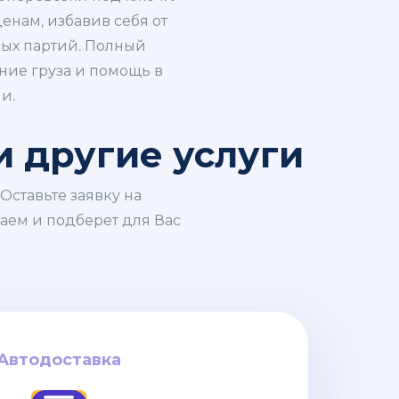
енам, избавив себя от
ных партий. Полный
ние груза и помощь в
и.
и другие услуги
Оставьте заявку на
таем и подберет для Вас
Автодоставка
Автодоставка