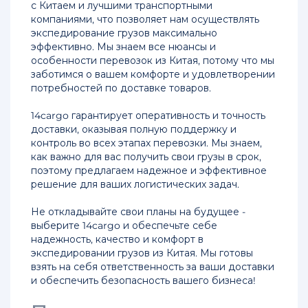
с Китаем и лучшими транспортными
Перевозка
компаниями, что позволяет нам осуществлять
грузов
экспедирование грузов максимально
из
эффективно. Мы знаем все нюансы и
Китая
особенности перевозок из Китая, потому что мы
морем
заботимся о вашем комфорте и удовлетворении
потребностей по доставке товаров.
Цены
перевозки
14cargo гарантирует оперативность и точность
груза
доставки, оказывая полную поддержку и
из
контроль во всех этапах перевозки. Мы знаем,
Китая
как важно для вас получить свои грузы в срок,
поэтому предлагаем надежное и эффективное
решение для ваших логистических задач.
Перевозка
груза
Не откладывайте свои планы на будущее -
из
выберите 14cargo и обеспечьте себе
Китая
надежность, качество и комфорт в
в
экспедировании грузов из Китая. Мы готовы
Россию
взять на себя ответственность за ваши доставки
и обеспечить безопасность вашего бизнеса!
Автодоставка