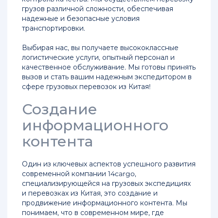
Санкт-
грузов различной сложности, обеспечивая
Петербург
надежные и безопасные условия
транспортировки.
Доставка
сборных
Выбирая нас, вы получаете высококлассные
грузов
логистические услуги, опытный персонал и
из
качественное обслуживание. Мы готовы принять
Китая
вызов и стать вашим надежным экспедитором в
в
сфере грузовых перевозок из Китая!
Санкт-
Петербург
Создание
информационного
Транспортные
грузоперевозки
контента
из
Китая
Один из ключевых аспектов успешного развития
в
современной компании 14cargo,
Россию
специализирующейся на грузовых экспедициях
и перевозках из Китая, это создание и
Стоимость
продвижение информационного контента. Мы
перевозки
понимаем, что в современном мире, где
грузов