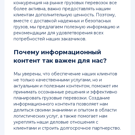
конкуренция на рынке грузовых перевозок все
из
более активна, важно предоставлять нашим
Китая
клиентам дополнительную ценность. Поэтому,
вместе с доставкой надежных и безопасных
Перевозка
грузов, мы предлагаем полезную информацию и
мебели
рекомендации для удовлетворения всех
из
потребностей наших заказчиков.
Китая
в
Почему информационный
Россию
контент так важен для нас?
Быстрая
доставка
Мы уверены, что обеспечение наших клиентов
грузов
не только качественными услугами, но и
из
актуальным и полезным контентом, поможет им
Китая
принимать осознанные решения и эффективно
планировать грузовые перевозки. Создание
информационного контента позволяет нам
Доставка
делиться своими знаниями и опытом в области
и
логистических услуг, а также помогает нам
перевозка
укреплять наши деловые отношения с
грузов
клиентами и строить долгосрочное партнерство.
из
Китая