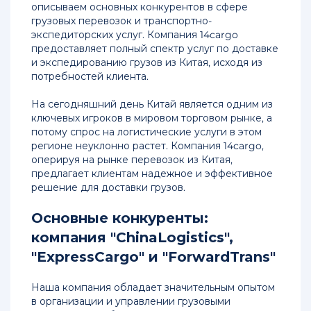
описываем основных конкурентов в сфере
Карго
грузовых перевозок и транспортно-
доставка
экспедиторских услуг. Компания 14cargo
груза
предоставляет полный спектр услуг по доставке
из
и экспедированию грузов из Китая, исходя из
Китая
потребностей клиента.
в
Россию
На сегодняшний день Китай является одним из
ключевых игроков в мировом торговом рынке, а
Доставка
потому спрос на логистические услуги в этом
сборных
регионе неуклонно растет. Компания 14cargo,
грузов
оперируя на рынке перевозок из Китая,
из
предлагает клиентам надежное и эффективное
Китая
решение для доставки грузов.
Стоимость
Основные конкуренты:
авиаперевозки
компания "ChinaLogistics",
из
"ExpressCargo" и "ForwardTrans"
Китая
Наша компания обладает значительным опытом
Цены
в организации и управлении грузовыми
и