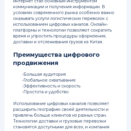
интернет стал основным инструментом
Авиаперевозки
коммуникации и получения информации. В
из
условиях современного рынка особенно важно
Китая
оказывать услуги логистических перевозок с
в
использованием цифровых каналов. Онлайн-
Санкт-
платформы и технологии позволяют сократить
Петербург
время и упростить процедуры оформления,
доставки и отслеживания грузов из Китая.
Авиаперевозки
из
Преимущества цифрового
Китая
продвижения
в
Новосибирск
Большая аудитория
Глобальное охватывание
Авиаперевозки
Эффективность и скорость
из
Простота и удобство
Китая
во
Использование цифровых каналов позволяет
Владивосток
расширить географию своей деятельности и
привлечь больше клиентов из разных стран.
Тарифы
Технологии доставки и грузовые перевозки
на
становятся доступными для всех, и компания
авиаперевозки