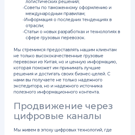
грузов
логистических решений;
из
Советы по таможенному оформлению и
Китая
международным правилам;
Информация о последних тенденциях в
отрасли;
Контейнерные
Статьи о новых разработках и технологиях в
перевозки
сфере грузовых перевозок.
грузов
из
Мы стремимся предоставлять нашим клиентам
Китая
не только высококачественные грузовые
перевозки из Китая, но и ценную информацию,
Авиаперевозки
которая поможет им принимать лучшие
в
решения и достигать своих бизнес-целей. С
Москву
нами вы получаете не только надежного
с
экспедитора, но и надежного источника
растаможкой
полезного информационного контента.
Авиаперевозки
Продвижение через
из
Китая
цифровые каналы
в
Россию
Мы живем в эпоху цифровых технологий, где