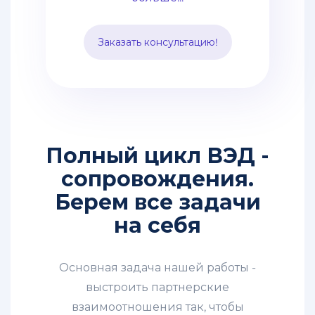
что позволяет сократить
таможенные и
Заказать консультацию!
транспортные расходы.
Способ подходит для
перевозки среднего опта.
Полный цикл ВЭД -
сопровождения.
Берем все задачи
на себя
Основная задача нашей работы -
выстроить партнерские
взаимоотношения так, чтобы