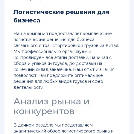
Логистические решения для
Перевозка
товаров
бизнеса
из
Китая
Наша компания предоставляет комплексные
в
логистические решения для бизнеса,
Россию
связанного с транспортировкой грузов из Китая.
Мы профессионально организуем и
Карго
контролируем все этапы доставки, начиная с
перевозка
сбора и упаковки грузов, до доставки на
из
конечный склад заказчика. Наш опыт и знания
Китая
позволяют нам предложить оптимальные
в
решения для любых видов грузов и сфер
Россию
деятельности.
Компания
Анализ рынка и
по
конкурентов
перевозке
грузов
из
В данном разделе мы представляем
Китая
аналитический обзор логистического рынка и