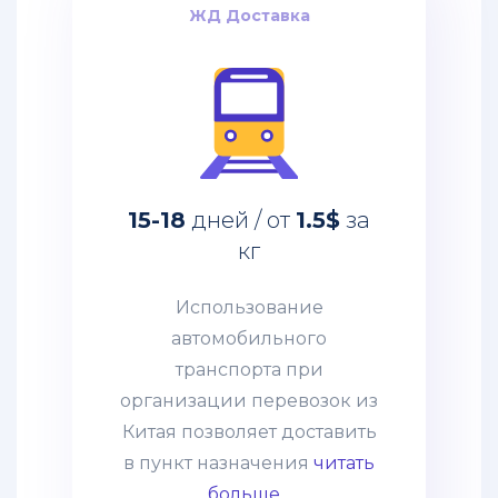
таможенное оформление.
ЖД Доставка
ЖД Доставка
за
1.5$
дней / от
15-18
кг
Использование
автомобильного
15-18
дней / от
1.5$
за
транспорта при
кг
организации перевозок из
Китая позволяет доставить
Использование
в пункт назначения
автомобильного
абсолютно любые товары:
транспорта при
негабаритные грузы,
организации перевозок из
оборудование, технику.
Китая позволяет доставить
Часто применяется
в пункт назначения
читать
практика сборных грузов,
больше...