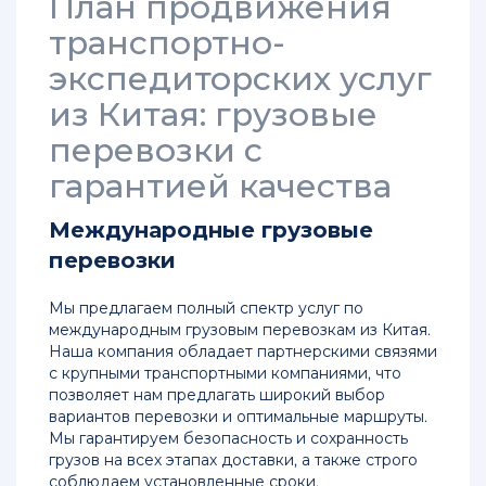
План продвижения
Международные
транспортно-
грузоперевозки
экспедиторских услуг
Как
купить
из Китая: грузовые
мебель
перевозки с
в
Китае
гарантией качества
Контейнерные
Международные грузовые
морские
перевозки
перевозки
грузов
из
Мы предлагаем полный спектр услуг по
Китая
международным грузовым перевозкам из Китая.
Наша компания обладает партнерскими связями
Контейнерные
с крупными транспортными компаниями, что
перевозки
позволяет нам предлагать широкий выбор
из
вариантов перевозки и оптимальные маршруты.
Китая
Мы гарантируем безопасность и сохранность
в
грузов на всех этапах доставки, а также строго
Россию
соблюдаем установленные сроки.