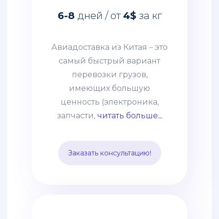
имеющих большую
6-8
дней / от
4$
за кг
ценность (электроника,
запчасти, дорогое
оборудование и т. п.)
Авиадоставка из Китая – это
грузов. Этот способ
самый быстрый вариант
выбирают компании со
перевозки грузов,
взвешенным подходом к
имеющих большую
наполнению склада и те,
ценность (электроника,
кому нужно получить
запчасти,
читать больше...
товары по
индивидуальному заказу.
Заказать консультацию!
Цена устанавливается,
исходя из особенностей
груза и протяжённости
маршрута. В неё
включается страховка и