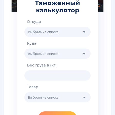
Таможенный
из
Китая
калькулятор
в
Ростов
Откуда
Авиа
Выбрать из списка
перевозки
из
Куда
Китая
Выбрать из списка
Авиа
грузы
Вес груза в (кг)
из
Китая
Транспортно-
Товар
экспедиторские
услуги
Выбрать из списка
для
грузовых
перевозок
из