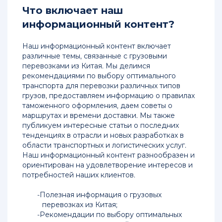
Что включает наш
в
Хабаровск
информационный контент?
Контейнерные
Наш информационный контент включает
перевозки
различные темы, связанные с грузовыми
из
перевозками из Китая. Мы делимся
Китая
рекомендациями по выбору оптимального
в
транспорта для перевозки различных типов
Новороссийск
грузов, предоставляем информацию о правилах
таможенного оформления, даем советы о
Перевозка
маршрутах и времени доставки. Мы также
контейнерная
публикуем интересные статьи о последних
из
тенденциях в отрасли и новых разработках в
Китая
области транспортных и логистических услуг.
в
Наш информационный контент разнообразен и
Москву
ориентирован на удовлетворение интересов и
потребностей наших клиентов.
Цены
на
Полезная информация о грузовых
контейнерные
перевозках из Китая;
перевозки
Рекомендации по выбору оптимальных