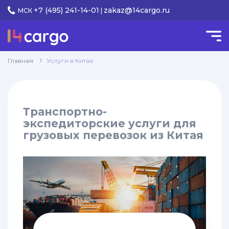
+7 (495) 241-14-01
zakaz@14cargo.ru
МСК
|
КАТЕГОРИИ
Услуги
Главная
Услуги в Китае
keyboard_arrow_down
в Китае
Доставка
keyboard_arrow_down
Транспортно-
грузов
экспедиторские услуги для
грузовых перевозок из Китая
Лучшие
keyboard_arrow_down
предложения
Контакты
keyboard_arrow_down
Полезно
keyboard_arrow_down
Авиаперевозки