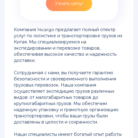
Узнать цену!
Китая
Стоимость
доставки
Компания 14cargo предлагает полный спектр
сборного
услуг по логистике и транспортировке грузов из
груза
Китая. Мы специализируемся на
из
экспедировании и перевозке товаров,
Китая
обеспечивая высокое качество и надежность
доставки.
Железнодорожные
перевозки
Сотрудничая с нами, вы получаете гарантию
из
безопасности и своевременного выполнения
Китая
грузовых перевозок. Наша компания
осуществляет экспедицию грузов различных
Доставка
видов: от малогабаритных товаров до
сборных
крупногабаритных грузов. Мы обеспечим
грузов
надежную упаковку и грамотную организацию
из
транспортировки, чтобы ваши грузы были
Китая
доставлены в целости и сохранности.
во
Владивосток
Наши специалисты имеют богатый опыт работы