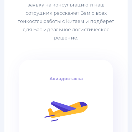
заявку на консультацию и наш
сотрудник расскажет Вам о всех
тонкостях работы с Китаем и подберет
для Вас идеальное логистическое
решение.
Авиадоставка
Авиадоставка
за кг
4$
дней / от
6-8
Авиадоставка из Китая – это
самый быстрый вариант
перевозки грузов,