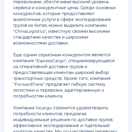
перевозками, обеспечивая высокий уровень
расценки
сервиса и конкурентные цены. Среди основных
авиаперевозок
конкурентов, которые предоставляют
из
аналогичные услуги в сфере экспедирования
Китая
грузов из Китая, можно выделить компанию
"ChinaLogistics", известную своими высокими
Авиаперевозки
стандартами качества и широкими
одежды
возможностями доставки.
из
Китая
Еще одним серьезным конкурентом является
компания "ExpressCargo", специализирующаяся
Авиаперевозки
на оперативной доставке грузов и
грузов
предоставляющая клиентам широкий выбор
из
транспортных средств. Кроме того, компания
Китая
"ForwardTrans" предлагает гибкую систему
в
логистики и перевозки, адаптированную к
Москву
потребностям клиента.
Перевозка
Компания 14cargo стремится удовлетворить
контейнеров
потребности клиентов, предлагая
из
индивидуальные решения по доставке грузов,
Китая
эффективное экспедирование и тщательный
в
контроль качества. Мы осуществляем перевозку