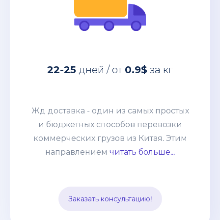
за кг
0.9$
дней / от
22-25
Жд доставка - один из самых простых
22-25
дней / от
0.9$
за кг
и бюджетных способов перевозки
коммерческих грузов из Китая. Этим
направлением мы возим от
Жд доставка - один из самых простых
небольших сборных грузов 100-200кг
и бюджетных способов перевозки
до целых контейнеров. Развитая
коммерческих грузов из Китая. Этим
система жд сообщения позволяет без
направлением
читать больше...
задержек и лишней финансовой
нагрузки отправлять груз из разных
точек страны и комбинировать его с
Заказать консультацию!
другими видами транспорта.