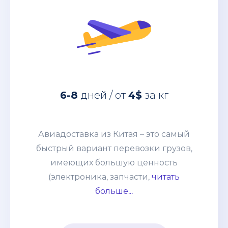
за кг
4$
дней / от
6-8
Авиадоставка из Китая – это самый
быстрый вариант перевозки грузов,
6-8
дней / от
4$
за кг
имеющих большую ценность
(электроника, запчасти, дорогое
оборудование и т. п.) грузов. Этот
Авиадоставка из Китая – это самый
способ выбирают компании со
быстрый вариант перевозки грузов,
взвешенным подходом к наполнению
имеющих большую ценность
склада и те, кому нужно получить
(электроника, запчасти,
читать
товары по индивидуальному заказу.
больше...
Цена устанавливается, исходя из
особенностей груза и протяжённости
маршрута. В неё включается страховка