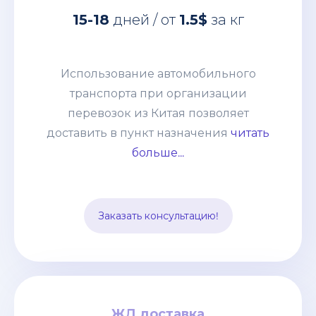
Использование автомобильного
15-18
дней / от
1.5$
за кг
транспорта при организации
перевозок из Китая позволяет
доставить в пункт назначения
Использование автомобильного
абсолютно любые товары:
транспорта при организации
негабаритные грузы, оборудование,
перевозок из Китая позволяет
технику. Часто применяется практика
доставить в пункт назначения
читать
сборных грузов, что позволяет
больше...
сократить таможенные и
транспортные расходы. Способ
подходит для перевозки среднего
Заказать консультацию!
опта.
ЖД доставка
ЖД доставка