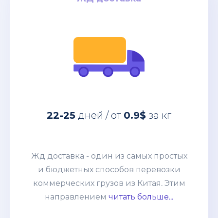
за кг
0.9$
дней / от
22-25
Жд доставка - один из самых простых
22-25
дней / от
0.9$
за кг
и бюджетных способов перевозки
коммерческих грузов из Китая. Этим
направлением мы возим от
Жд доставка - один из самых простых
небольших сборных грузов 100-200кг
и бюджетных способов перевозки
до целых контейнеров. Развитая
коммерческих грузов из Китая. Этим
система жд сообщения позволяет без
направлением
читать больше...
задержек и лишней финансовой