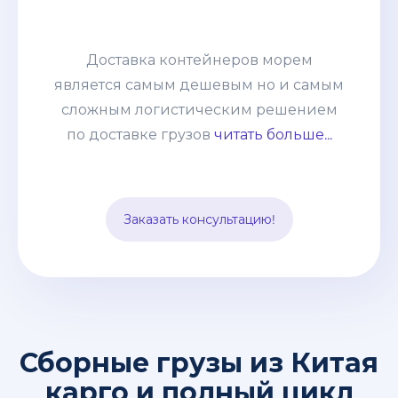
сложным логистическим решением
по доставке грузов из Китая. Но
сотрудничая с нашей компанией, Вы
Доставка контейнеров морем
получаете окончательную и
является самым дешевым но и самым
неизменную статью расходов, к тому-
сложным логистическим решением
же Вам не нужно быть участником
по доставке грузов
читать больше...
Вэд, оплачивать все платежи,
заполнять декларации и оформлять
импорт. Все эти заботы мы берем на
Заказать консультацию!
себя.
Сборные грузы из Китая
карго и полный цикл