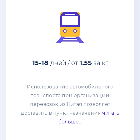
за кг
1.5$
дней / от
15-18
Использование автомобильного
15-18
дней / от
1.5$
за кг
транспорта при организации
перевозок из Китая позволяет
доставить в пункт назначения
Использование автомобильного
абсолютно любые товары:
транспорта при организации
негабаритные грузы, оборудование,
перевозок из Китая позволяет
технику. Часто применяется практика
доставить в пункт назначения
читать
сборных грузов, что позволяет
больше...
сократить таможенные и
транспортные расходы. Способ