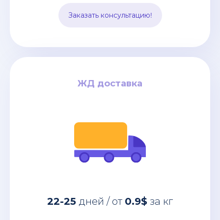
подходит для перевозки среднего
Заказать консультацию!
опта.
ЖД доставка
ЖД доставка
за кг
0.9$
дней / от
22-25
Жд доставка - один из самых простых
22-25
дней / от
0.9$
за кг
и бюджетных способов перевозки