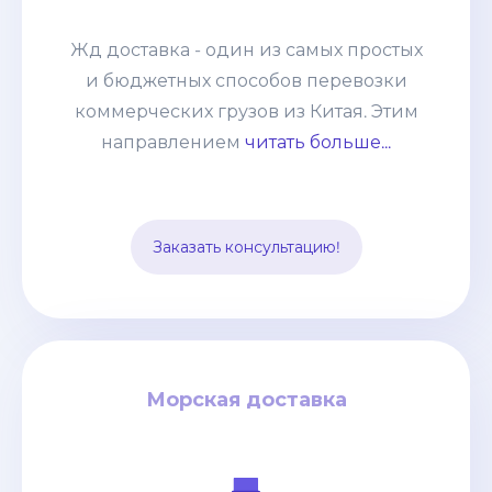
коммерческих грузов из Китая. Этим
направлением мы возим от
Жд доставка - один из самых простых
небольших сборных грузов 100-200кг
и бюджетных способов перевозки
до целых контейнеров. Развитая
коммерческих грузов из Китая. Этим
система жд сообщения позволяет без
направлением
читать больше...
задержек и лишней финансовой
нагрузки отправлять груз из разных
точек страны и комбинировать его с
Заказать консультацию!
другими видами транспорта.
Морская доставка
Морская доставка