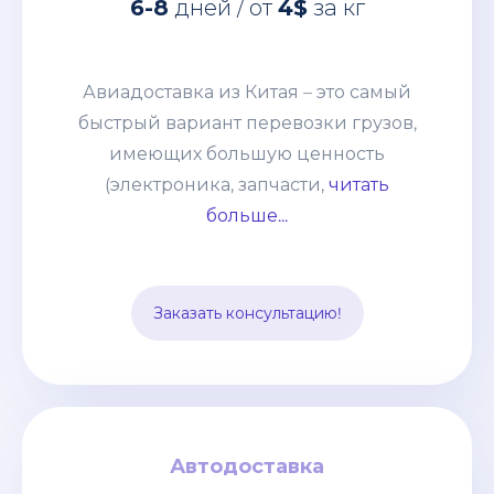
6-8
дней / от
4$
за кг
имеющих большую ценность
(электроника, запчасти, дорогое
оборудование и т. п.) грузов. Этот
Авиадоставка из Китая – это самый
способ выбирают компании со
быстрый вариант перевозки грузов,
взвешенным подходом к наполнению
имеющих большую ценность
склада и те, кому нужно получить
(электроника, запчасти,
читать
товары по индивидуальному заказу.
больше...
Цена устанавливается, исходя из
особенностей груза и протяжённости
маршрута. В неё включается страховка
Заказать консультацию!
и таможенное оформление.
Автодоставка
Автодоставка