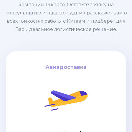
компании 14карго. Оставьте заявку на
консультацию и наш сотрудник расскажет вам о
всех тонкостях работы с Китаем и подберет для
Вас идеальное логистическое решение.
Авиадоставка
Авиадоставка
за кг
4$
дней / от
6-8
Авиадоставка из Китая – это самый
быстрый вариант перевозки грузов,